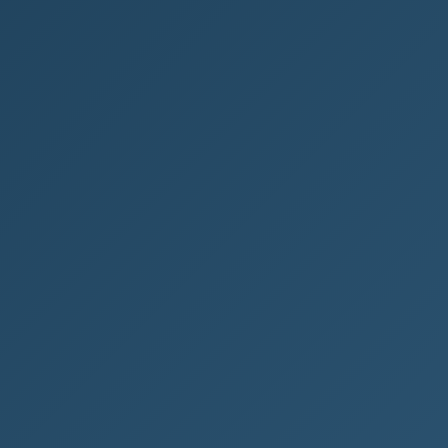
Jak najít svůj podnikatelský
směr: Průvodce pro začínající
podnikatele
Úvod do podnikání Chtěli byste si založit vlastní
firmu, ale nevíte, jak na to? V této příručce se
dozvíte všechny důležité...
ŽENY