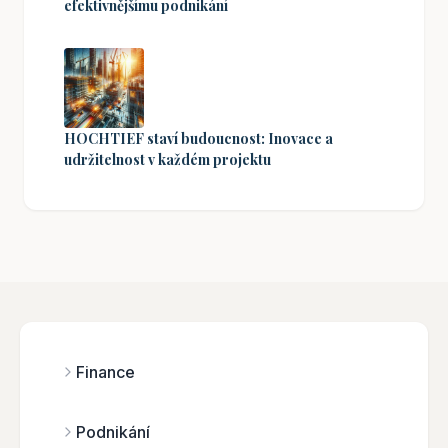
efektivnějšímu podnikání
HOCHTIEF staví budoucnost: Inovace a
udržitelnost v každém projektu
Finance
Podnikání