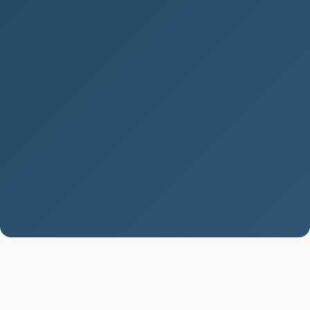
Vypadávání vlasů: Příčiny, léčba
a prevence
Vypadávání vlasů je problém, který trápí mnoho
lidí po celém světě. Tento stav, známý také jako
alopecie, může mít...