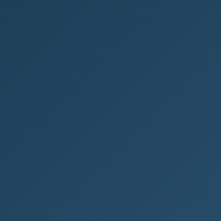
podnikání v digitálním světě
Co je e-commerce? Co je e-commerce? E-
commerce neboli elektronický obchod je
moderní forma nákupů a prodejů zboží či služeb
pomocí...
PODNIKÁNÍ