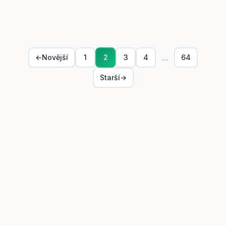
27. 02. 2025
práce
...
←
Novější
1
2
3
4
64
Starší
→