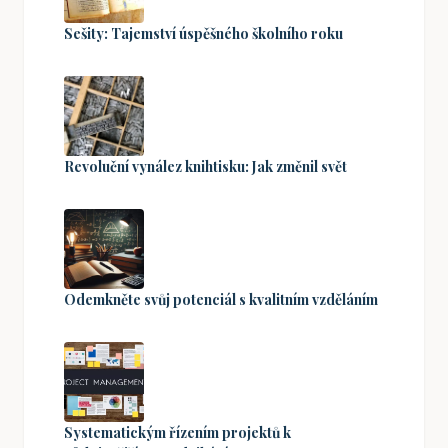
Sešity: Tajemství úspěšného školního roku
Revoluční vynález knihtisku: Jak změnil svět
Odemkněte svůj potenciál s kvalitním vzděláním
Systematickým řízením projektů k