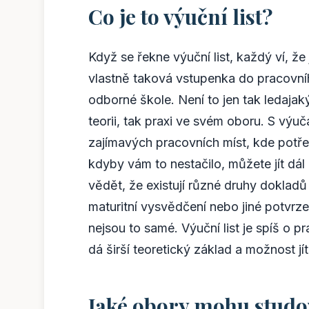
Co je to výuční list?
Když se řekne výuční list, každý ví, že 
vlastně taková vstupenka do pracovní
odborné škole. Není to jen tak ledajak
teorii, tak praxi ve svém oboru. S vý
zajímavých pracovních míst, kde potřeb
kdyby vám to nestačilo, můžete jít dál 
vědět, že existují různé druhy dokladů
maturitní vysvědčení nebo jiné potvrzen
nejsou to samé. Výuční list je spíš o 
dá širší teoretický základ a možnost j
Jaké obory mohu studo