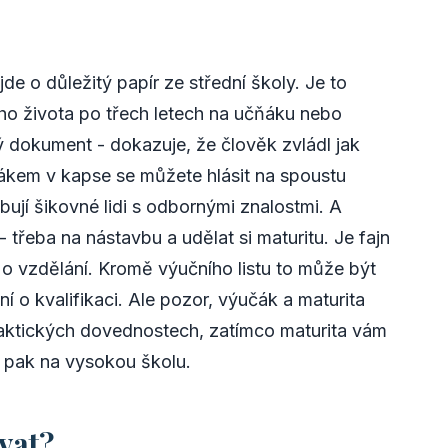
jde o důležitý papír ze střední školy. Je to
ho života po třech letech na učňáku nebo
ý dokument - dokazuje, že člověk zvládl jak
učákem v kapse se můžete hlásit na spoustu
ují šikovné lidi s odbornými znalostmi. A
- třeba na nástavbu a udělat si maturitu. Je fajn
 o vzdělání. Kromě výučního listu to může být
í o kvalifikaci. Ale pozor, výučák a maturita
praktických dovednostech, zatímco maturita vám
ít pak na vysokou školu.
vat?