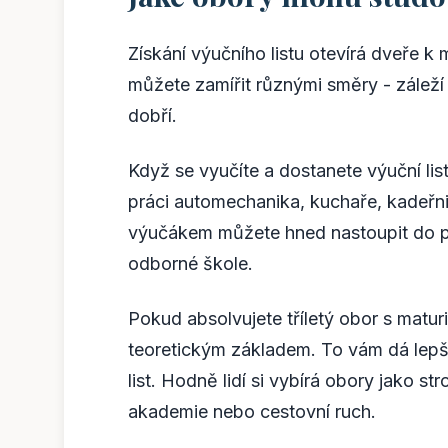
Získání výučního listu otevírá dveře 
můžete zamířit různými směry - záleží
dobří.
Když se vyučíte a dostanete výuční lis
práci automechanika, kuchaře, kadeřnic
výučákem můžete hned nastoupit do prá
odborné škole.
Pokud absolvujete tříletý obor s matur
teoretickým základem. To vám dá lepší
list. Hodně lidí si vybírá obory jako st
akademie nebo cestovní ruch.