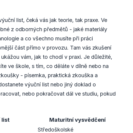
ýuční list, čeká vás jak teorie, tak praxe. Ve
ebné z odborných předmětů - jaké materiály
hnologie a co všechno musíte při práci
vnější část přímo v provozu. Tam vás zkušení
 ukážou vám, jak to chodí v praxi. Je důležité,
íte ve škole, s tím, co děláte v dílně nebo na
í zkoušky - písemka, praktická zkouška a
ostanete výuční list nebo jiný doklad o
 pracovat, nebo pokračovat dál ve studiu, pokud
list
Maturitní vysvědčení
Středoškolské