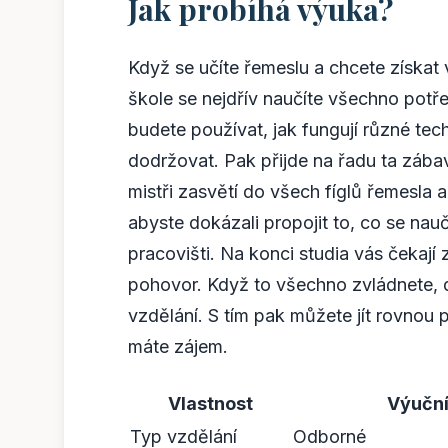
Jak probíhá výuka?
Když se učíte řemeslu a chcete získat v
škole se nejdřív naučíte všechno potř
budete používat, jak fungují různé tec
dodržovat. Pak přijde na řadu ta zába
mistři zasvětí do všech fíglů řemesla a
abyste dokázali propojit to, co se nauč
pracovišti. Na konci studia vás čekaj
pohovor. Když to všechno zvládnete, d
vzdělání. S tím pak můžete jít rovnou
máte zájem.
Vlastnost
Výuční 
Typ vzdělání
Odborné