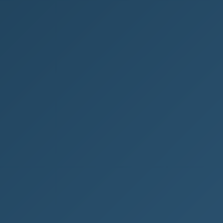
Revoluční technologie: Létající
auto může být realitou dříve, než
si myslíte!
Úvod do technologie létajících aut Létající auto je
jedním z nejnovějších a nejzajímavějších trendů v
oblasti technologie. Tyto...
VYNÁLEZY