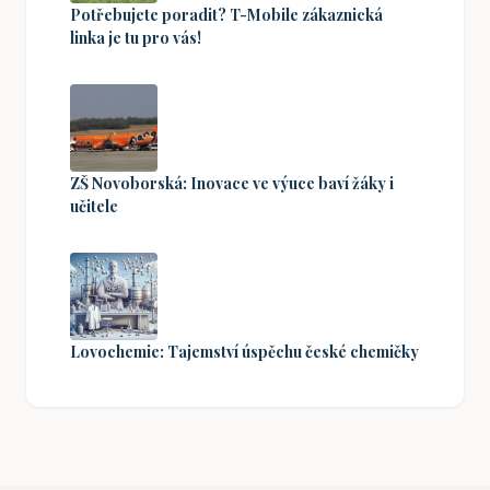
Potřebujete poradit? T-Mobile zákaznická
linka je tu pro vás!
ZŠ Novoborská: Inovace ve výuce baví žáky i
učitele
Lovochemie: Tajemství úspěchu české chemičky