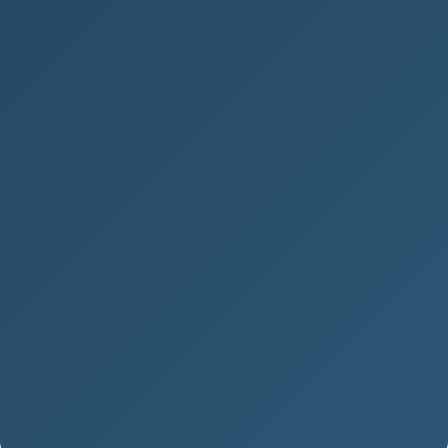
Revoluční vynález knihtisku: Od
rukopisů k masové produkci slov
Počátky tisku Svět před vynálezem knihtisku si
dnes dokážeme jen těžko představit. Všechny
knihy a dokumenty se musely pracně opisovat...