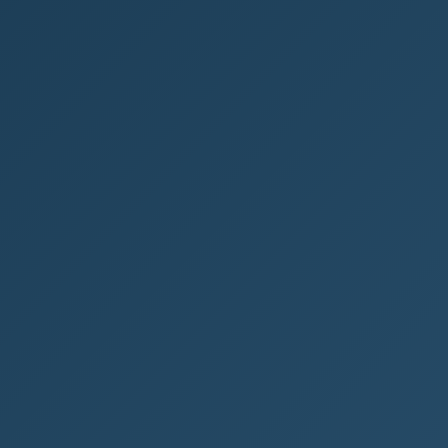
která změnila svět
Počátky tisku Svět si před vynálezem knihtisku
neuměl představit nic jiného než ruční opisování
knih. Mniši v klášterech trávili...
VYNÁLEZY