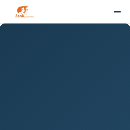
VYNÁLEZY
Vynález knihtisku: Revoluce,