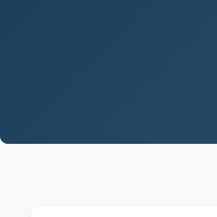
E-commerce: Budoucnost
podnikání v digitálním světě
Co je e-commerce? Co je e-commerce?
E-commerce neboli elektronický obchod
je moderní forma nákupů a prodejů zboží
či služeb pomocí...