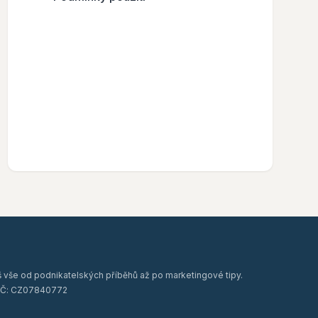
š vše od podnikatelských příběhů až po marketingové tipy.
 DIČ: CZ07840772