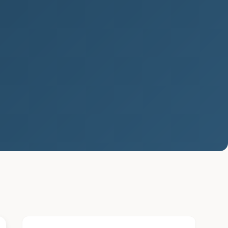
Vypadávání vlasů: Příčiny,
léčba a prevence
Vypadávání vlasů je problém, který trápí
mnoho lidí po celém světě. Tento stav,
známý také jako alopecie, může mít...