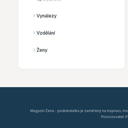
Vynálezy
Vzdělání
Ženy
Magazín Žena - podnikatelka je zaměřený na inspiraci, mo
Provozovatel: P