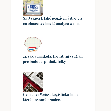
SEO expert: Jaké používá nástroje a
co obnáší technická analýza webu:
21. základní škola: Inovativní vzdělání
pro budoucí podnikatelky
Gebrüder Weiss: Logistická firma,
která posouvá hranice.