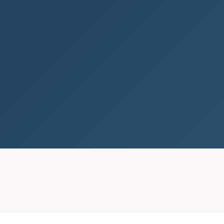
Jak najít svůj podnikatelský
směr: Průvodce pro
začínající podnikatele
Úvod do podnikání Chtěli byste si založit
vlastní firmu, ale nevíte, jak na to? V této
příručce se dozvíte všechny důležité...