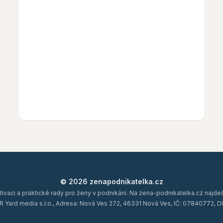
© 2026 zenapodnikatelka.cz
tivaci a praktické rady pro ženy v podnikání. Na zena-podnikatelka.cz najde
R Yard media s.r.o., Adresa: Nová Ves 272, 46331 Nová Ves, IČ: 07840772,