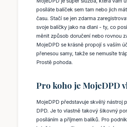
MojeDPD je super služba, která vám usn
posíláte balíček sem tam nebo jich mát
času. Stačí se jen zdarma zaregistrova
svoje balíčky jako na dlani - ty, co pos
měnit způsob doručení nebo rovnou zapl
MojeDPD se krásně propojí s vaším úč
přenesou samy, takže se nemusíte tráp
Prostě pohoda.
Pro koho je MojeDPD 
MojeDPD představuje skvělý nástroj p
DPD. Je to vlastně takový šikovný pom
posíláním a příjmem balíků. Pro podni