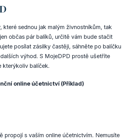
PD
 které sednou jak malým živnostníkům, tak
en občas pár balíků, určitě vám bude stačit
bujete posílat zásilky častěji, sáhněte po balíčku
u dalších výhod. S MojeDPD prostě ušetříte
 kterýkoliv balíček.
ční online účetnictví (Příklad)
ě propojí s vaším online účetnictvím. Nemusíte