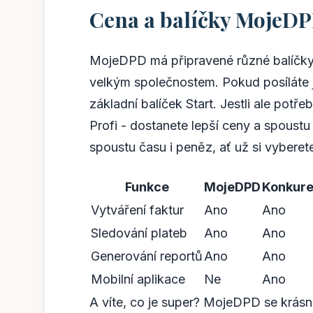
Cena a balíčky MojeD
MojeDPD má připravené různé balíčky,
velkým společnostem. Pokud posíláte j
základní balíček Start. Jestli ale potře
Profi - dostanete lepší ceny a spoust
spoustu času i peněz, ať už si vyberete
Funkce
MojeDPD
Konkuren
Vytváření faktur
Ano
Ano
Sledování plateb
Ano
Ano
Generování reportů
Ano
Ano
Mobilní aplikace
Ne
Ano
A víte, co je super? MojeDPD se krásn