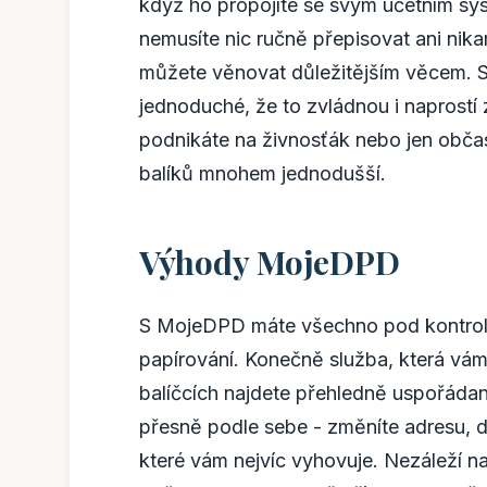
když ho propojíte se svým účetním sys
nemusíte nic ručně přepisovat ani nik
můžete věnovat důležitějším věcem. S
jednoduché, že to zvládnou i naprostí 
podnikáte na živnosťák nebo jen obča
balíků mnohem jednodušší.
Výhody MojeDPD
S MojeDPD máte všechno pod kontrol
papírování. Konečně služba, která vám
balíčcích najdete přehledně uspořádan
přesně podle sebe - změníte adresu, d
které vám nejvíc vyhovuje. Nezáleží na 