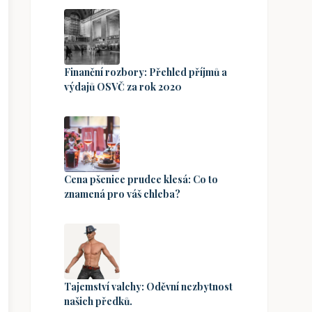
Finanční rozbory: Přehled příjmů a
výdajů OSVČ za rok 2020
Cena pšenice prudce klesá: Co to
znamená pro váš chleba?
Tajemství valchy: Oděvní nezbytnost
našich předků.