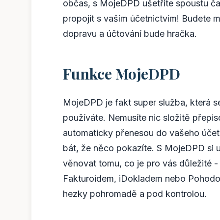
občas, s MojeDPD ušetříte spoustu čas
propojit s vaším účetnictvím! Budete m
dopravu a účtování bude hračka.
Funkce MojeDPD
MojeDPD je fakt super služba, která s
používáte. Nemusíte nic složitě přepi
automaticky přenesou do vašeho účetni
bát, že něco pokazíte. S MojeDPD si u
věnovat tomu, co je pro vás důležité 
Fakturoidem, iDokladem nebo Pohodou.
hezky pohromadě a pod kontrolou.