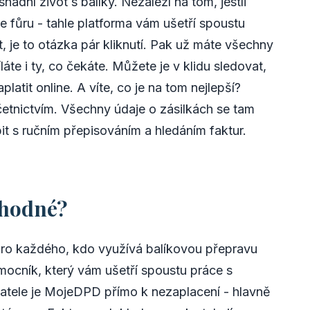
adní život s balíky. Nezáleží na tom, jestli
e fůru - tahle platforma vám ušetří spoustu
t, je to otázka pár kliknutí. Pak už máte všechny
íláte i ty, co čekáte. Můžete je v klidu sledovat,
atit online. A víte, co je na tom nejlepší?
etnictvím. Všechny údaje o zásilkách se tam
it s ručním přepisováním a hledáním faktur.
vhodné?
ro každého, kdo využívá balíkovou přepravu
ocník, který vám ušetří spoustu práce s
katele je MojeDPD přímo k nezaplacení - hlavně