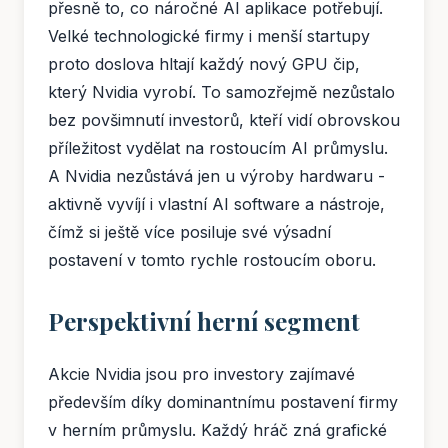
přesně to, co náročné AI aplikace potřebují.
Velké technologické firmy i menší startupy
proto doslova hltají každý nový GPU čip,
který Nvidia vyrobí. To samozřejmě nezůstalo
bez povšimnutí investorů, kteří vidí obrovskou
příležitost vydělat na rostoucím AI průmyslu.
A Nvidia nezůstává jen u výroby hardwaru -
aktivně vyvíjí i vlastní AI software a nástroje,
čímž si ještě více posiluje své výsadní
postavení v tomto rychle rostoucím oboru.
Perspektivní herní segment
Akcie Nvidia jsou pro investory zajímavé
především díky dominantnímu postavení firmy
v herním průmyslu. Každý hráč zná grafické