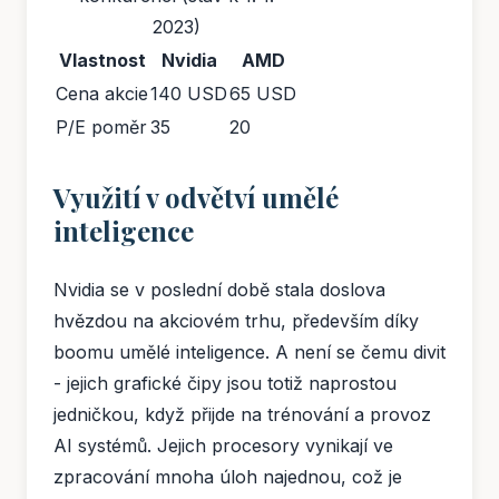
2023)
Vlastnost
Nvidia
AMD
Cena akcie
140 USD
65 USD
P/E poměr
35
20
Využití v odvětví umělé
inteligence
Nvidia se v poslední době stala doslova
hvězdou na akciovém trhu, především díky
boomu umělé inteligence. A není se čemu divit
- jejich grafické čipy jsou totiž naprostou
jedničkou, když přijde na trénování a provoz
AI systémů. Jejich procesory vynikají ve
zpracování mnoha úloh najednou, což je