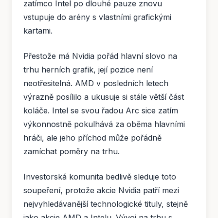
zatímco Intel po dlouhé pauze znovu
vstupuje do arény s vlastními grafickými
kartami.
Přestože má Nvidia pořád hlavní slovo na
trhu herních grafik, její pozice není
neotřesitelná. AMD v posledních letech
výrazně posílilo a ukusuje si stále větší část
koláče. Intel se svou řadou Arc sice zatím
výkonnostně pokulhává za oběma hlavními
hráči, ale jeho příchod může pořádně
zamíchat poměry na trhu.
Investorská komunita bedlivě sleduje toto
soupeření, protože akcie Nvidia patří mezi
nejvyhledávanější technologické tituly, stejně
jako akcie AMD a Intelu. Vývoj na trhu s