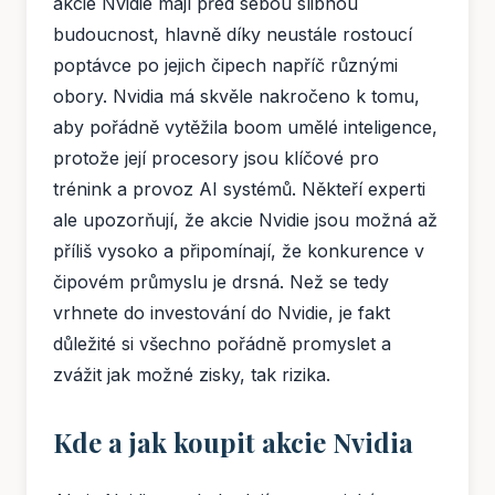
akcie Nvidie mají před sebou slibnou
budoucnost, hlavně díky neustále rostoucí
poptávce po jejich čipech napříč různými
obory. Nvidia má skvěle nakročeno k tomu,
aby pořádně vytěžila boom umělé inteligence,
protože její procesory jsou klíčové pro
trénink a provoz AI systémů. Někteří experti
ale upozorňují, že akcie Nvidie jsou možná až
příliš vysoko a připomínají, že konkurence v
čipovém průmyslu je drsná. Než se tedy
vrhnete do investování do Nvidie, je fakt
důležité si všechno pořádně promyslet a
zvážit jak možné zisky, tak rizika.
Kde a jak koupit akcie Nvidia