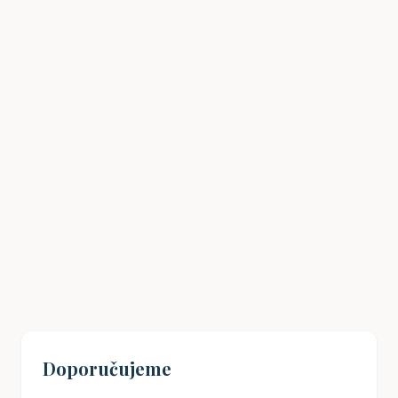
Havlíčkův odkaz: Jak inspirovat mladé
Čechy k občanské angažovanosti?
19. 08. 2024
Doporučujeme