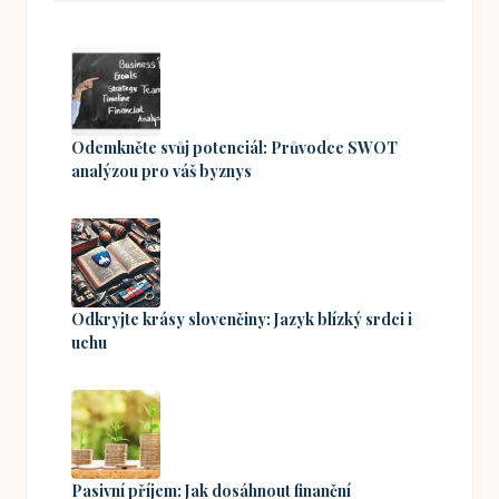
Odemkněte svůj potenciál: Průvodce SWOT
analýzou pro váš byznys
Odkryjte krásy slovenčiny: Jazyk blízký srdci i
uchu
Pasivní příjem: Jak dosáhnout finanční