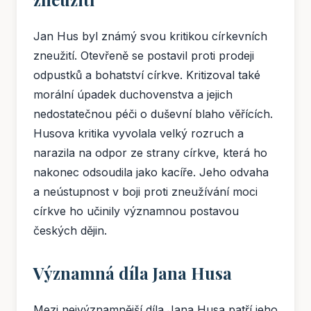
Jan Hus byl známý svou kritikou církevních
zneužití. Otevřeně se postavil proti prodeji
odpustků a bohatství církve. Kritizoval také
morální úpadek duchovenstva a jejich
nedostatečnou péči o duševní blaho věřících.
Husova kritika vyvolala velký rozruch a
narazila na odpor ze strany církve, která ho
nakonec odsoudila jako kacíře. Jeho odvaha
a neústupnost v boji proti zneužívání moci
církve ho učinily významnou postavou
českých dějin.
Významná díla Jana Husa
Mezi nejvýznamnější díla Jana Husa patří jeho