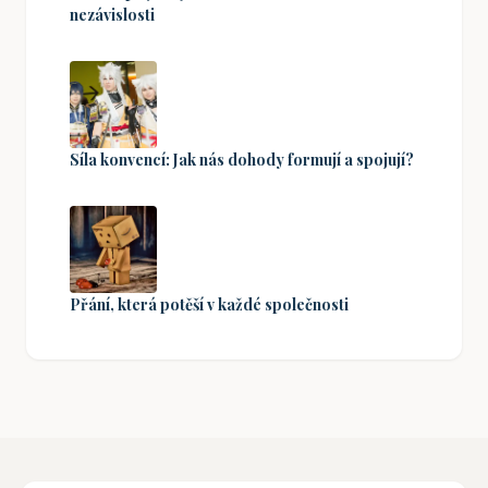
nezávislosti
Síla konvencí: Jak nás dohody formují a spojují?
Přání, která potěší v každé společnosti