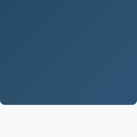
Vypadávání vlasů: Příčiny, léčba
a prevence
Vypadávání vlasů je problém, který trápí mnoho
lidí po celém světě. Tento stav, známý také jako
alopecie, může mít...