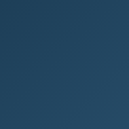
podnikání v digitálním světě
Co je e-commerce? Co je e-commerce? E-
commerce neboli elektronický obchod je
moderní forma nákupů a prodejů zboží či služeb
pomocí...
PODNIKÁNÍ