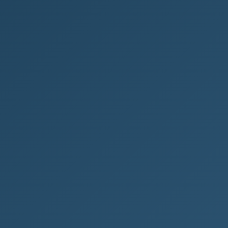
Jak najít svůj podnikatelský
směr: Průvodce pro začínající
podnikatele
Úvod do podnikání Chtěli byste si založit vlastní
firmu, ale nevíte, jak na to? V této příručce se
dozvíte všechny důležité...
ŽENY