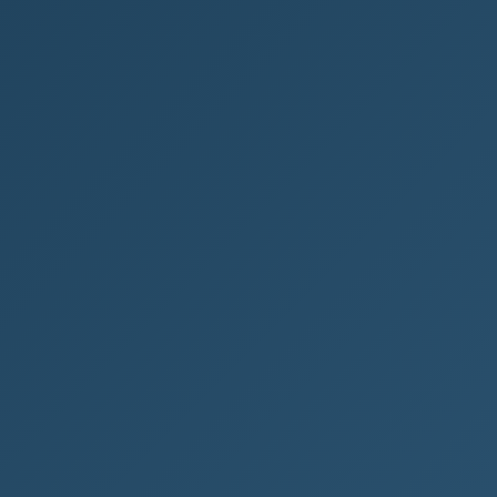
Finmag odhaluje: 5 tipů, jak
investovat v roce 2023
Co je to Finmag Finmag představuje moderní
finanční magazín, který vám otevírá dveře do
světa peněz a podnikání. Na našich stránkách...
FINANCE