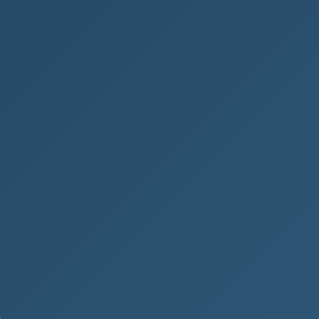
CCS karta: Vše, co potřebujete
vědět
Co je CCS karta CCS karta je zvláštní druh
platebky, se kterou se u nás prakticky vůbec
nesetkáte. Běžně se používá hlavně za velkou...