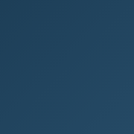
Trading 212 Recenze: Co Říkají
Uživatelé o Platformě?
Co je Trading 212? Pokud hledáte spolehlivého
brokera pro své investice, Trading 212 stojí za
zvážení. Jde o populární investiční...
FINANCE