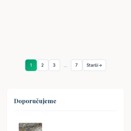
různých vlivů - třeba jak se daří ekonomice nebo co se
děje ve světě. Když potřebujete proměnit 2000 dolarů
na koruny, vyplatí se trochu porozhlédnout po
nabídkách. V směnárnách většinou dostanete lepší
kurz...
10. 02. 2025
finance
...
1
2
3
7
Starší
→
Doporučujeme