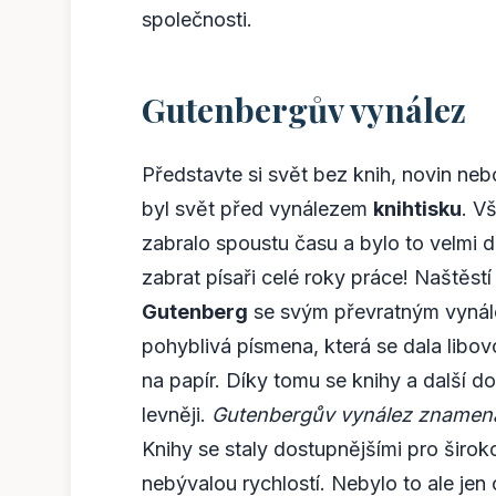
společnosti.
Gutenbergův vynález
Představte si svět bez knih, novin ne
byl svět před vynálezem
knihtisku
. V
zabralo spoustu času a bylo to velmi d
zabrat písaři celé roky práce! Naštěstí 
Gutenberg
se svým převratným vynále
pohyblivá písmena, která se dala libov
na papír. Díky tomu se knihy a další d
levněji.
Gutenbergův vynález znamenal 
Knihy se staly dostupnějšími pro širok
nebývalou rychlostí. Nebylo to ale jen 