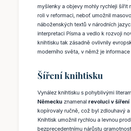
myšlenky a objevy mohly rychleji šířit 
roli v reformaci, neboť umožnil masovou
náboženských textů v národních jazycí
interpretaci Písma a vedlo k rozvoji
knihtisku tak zásadně ovlivnily evrops
moderního světa, v němž je informac
Šíření knihtisku
Vynález knihtisku s pohyblivými literam
Německu
znamenal
revoluci v šíření
kopírovaly ručně, což byl zdlouhavý a 
Knihtisk umožnil rychlou a levnou prod
bezprecedentnímu nárůstu gramotnosti 