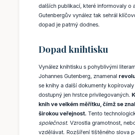
dalších publikací, které informovaly o
Gutenbergův vynález tak sehrál klíčovo
dopad je patrný dodnes.
Dopad knihtisku
Vynález knihtisku s pohyblivými literam
Johannes Gutenberg, znamenal
revolu
se knihy a další dokumenty kopírovaly
dostupný jen hrstce privilegovaných.
K
knih ve velkém měřítku, čímž se zna
širokou veřejnost.
Tento technologic
společnost
. Vzrostla gramotnost, nebo
vzdělávat. Rozšíření tištěného slova p