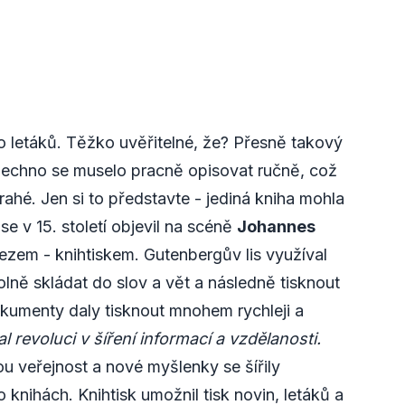
bo letáků. Těžko uvěřitelné, že? Přesně takový
šechno se muselo pracně opisovat ručně, což
rahé. Jen si to představte - jediná kniha mohla
se v 15. století objevil na scéně
Johannes
zem - knihtiskem. Gutenbergův lis využíval
olně skládat do slov a vět a následně tisknout
okumenty daly tisknout mnohem rychleji a
revoluci v šíření informací a vzdělanosti.
ou veřejnost a nové myšlenky se šířily
o knihách. Knihtisk umožnil tisk novin, letáků a