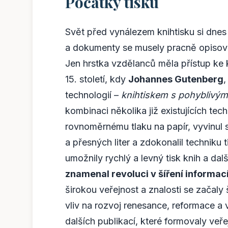
Počátky tisku
Svět před vynálezem knihtisku si dne
a dokumenty se musely pracně opisova
Jen hrstka vzdělanců měla přístup ke 
15. století, kdy
Johannes Gutenberg
,
technologií –
knihtiskem s pohyblivými
kombinaci několika již existujících techn
rovnoměrnému tlaku na papír, vyvinul s
a přesných liter a zdokonalil techniku 
umožnily rychlý a levný tisk knih a dal
znamenal revoluci v šíření informací
širokou veřejnost a znalosti se začaly 
vliv na rozvoj renesance, reformace a 
dalších publikací, které formovaly veře