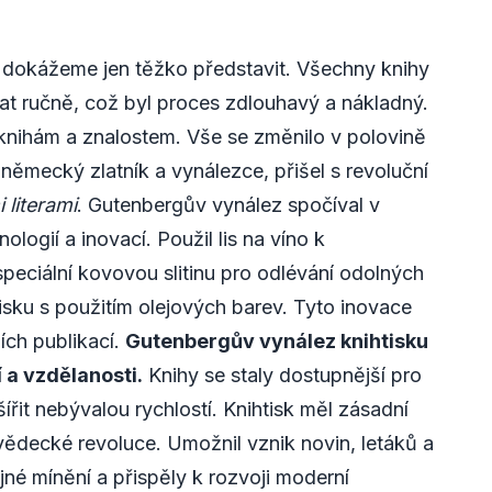
s dokážeme jen těžko představit. Všechny knihy
t ručně, což byl proces zdlouhavý a nákladný.
knihám a znalostem. Vše se změnilo v polovině
 německý zlatník a vynálezce, přišel s revoluční
 literami
. Gutenbergův vynález spočíval v
ologií a inovací. Použil lis na víno k
peciální kovovou slitinu pro odlévání odolných
tisku s použitím olejových barev. Tyto inovace
ších publikací.
Gutenbergův vynález knihtisku
 a vzdělanosti.
Knihy se staly dostupnější pro
šířit nebývalou rychlostí. Knihtisk měl zásadní
vědecké revoluce. Umožnil vznik novin, letáků a
jné mínění a přispěly k rozvoji moderní