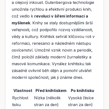
a olejový inkoust. Gutenbergova technologie
umožnila rychlou a efektivní produkci knih,
což vedlo k
revoluci v šíření informací a
myšlenek
. Knihy se staly dostupnějšími širší
veřejnosti, což podpořilo rozvoj vzdělanosti,
vědy a kultury. Knihtisk sehrál klíčovou roli v
reformaci, renesanci a následném nástupu
osvícenství. Umožnil vznik novin a periodik,
čímž položil základy moderní žurnalistiky a
masové komunikace. Vynález knihtisku tak
zásadně ovlivnil běh dějin a pomohl utvářet
moderní společnost, jak ji známe dnes.
Vlastnost
Před knihtiskem
Po knihtisku
Rychlost
Nízka (několik
Vysoká (tisíce
tisku
stran za den)
stran za den)