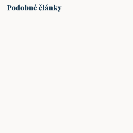
Podobné články
VYNÁLEZY
Revoluční vynález knihtisku: Jak změnil
svět
11. 12. 2024