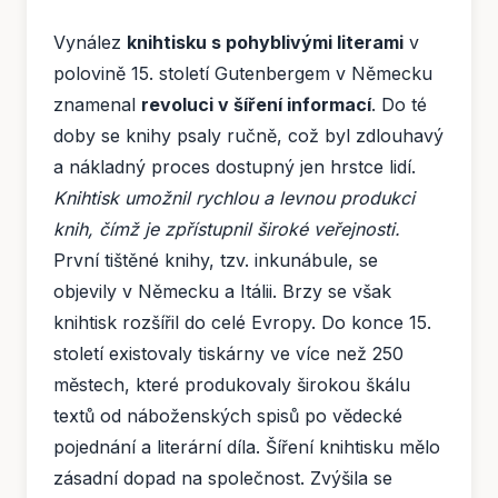
Vynález
knihtisku s pohyblivými literami
v
polovině 15. století Gutenbergem v Německu
znamenal
revoluci v šíření informací
. Do té
doby se knihy psaly ručně, což byl zdlouhavý
a nákladný proces dostupný jen hrstce lidí.
Knihtisk umožnil rychlou a levnou produkci
knih, čímž je zpřístupnil široké veřejnosti.
První tištěné knihy, tzv. inkunábule, se
objevily v Německu a Itálii. Brzy se však
knihtisk rozšířil do celé Evropy. Do konce 15.
století existovaly tiskárny ve více než 250
městech, které produkovaly širokou škálu
textů od náboženských spisů po vědecké
pojednání a literární díla. Šíření knihtisku mělo
zásadní dopad na společnost. Zvýšila se