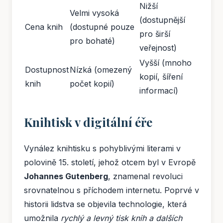
Nižší
Velmi vysoká
(dostupnější
Cena knih
(dostupné pouze
pro širší
pro bohaté)
veřejnost)
Vyšší (mnoho
Dostupnost
Nízká (omezený
kopií, šíření
knih
počet kopií)
informací)
Knihtisk v digitální éře
Vynález knihtisku s pohyblivými literami v
polovině 15. století, jehož otcem byl v Evropě
Johannes Gutenberg
, znamenal revoluci
srovnatelnou s příchodem internetu. Poprvé v
historii lidstva se objevila technologie, která
umožnila
rychlý a levný tisk knih a dalších