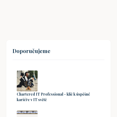
Drážní úřad: Co potřebujete vědět
18. 01. 2026
Doporučujeme
Chartered IT Professional - klíč k úspěšné
kariéře v IT světě