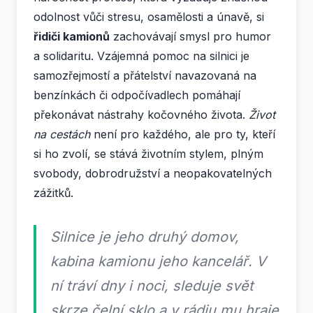
odolnost vůči stresu, osamělosti a únavě, si
řidiči kamionů
zachovávají smysl pro humor
a solidaritu. Vzájemná pomoc na silnici je
samozřejmostí a přátelství navazovaná na
benzínkách či odpočívadlech pomáhají
překonávat nástrahy kočovného života.
Život
na cestách
není pro každého, ale pro ty, kteří
si ho zvolí, se stává životním stylem, plným
svobody, dobrodružství a neopakovatelných
zážitků.
Silnice je jeho druhý domov,
kabina kamionu jeho kancelář. V
ní tráví dny i noci, sleduje svět
skrze čelní sklo a v rádiu mu hraje