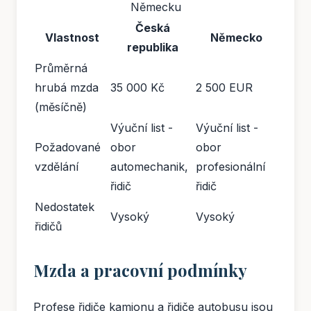
Německu
Česká
Vlastnost
Německo
republika
Průměrná
hrubá mzda
35 000 Kč
2 500 EUR
(měsíčně)
Výuční list -
Výuční list -
Požadované
obor
obor
vzdělání
automechanik,
profesionální
řidič
řidič
Nedostatek
Vysoký
Vysoký
řidičů
Mzda a pracovní podmínky
Profese řidiče kamionu a řidiče autobusu jsou