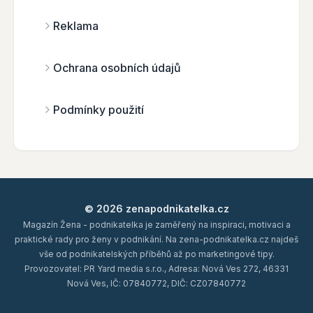
Reklama
Ochrana osobních údajů
Podmínky použití
© 2026 zenapodnikatelka.cz
Magazín Žena - podnikatelka je zaměřený na inspiraci, motivaci a
praktické rady pro ženy v podnikání. Na zena-podnikatelka.cz najdeš
vše od podnikatelských příběhů až po marketingové tipy.
Provozovatel: PR Yard media s.r.o., Adresa: Nová Ves 272, 46331
Nová Ves, IČ: 07840772, DIČ: CZ07840772