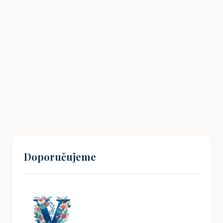
Havlíčkův odkaz: Jak inspirovat mladé
Čechy k občanské angažovanosti?
19. 08. 2024
Doporučujeme