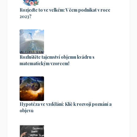
Rozjeďte to ve velkém: V čem podnikat v roce
2023?
Rozluštěte tajemství objemu kvádru s
matematickým vzorcem!
Hypotéza ve vzdělání: Klíč k rozvoji poznání a
objevů