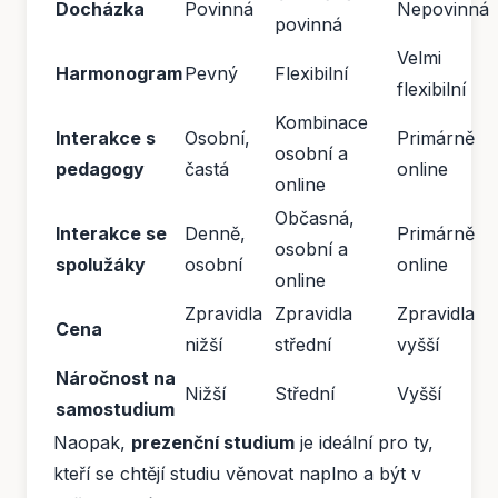
Docházka
Povinná
Nepovinná
povinná
Velmi
Harmonogram
Pevný
Flexibilní
flexibilní
Kombinace
Interakce s
Osobní,
Primárně
osobní a
pedagogy
častá
online
online
Občasná,
Interakce se
Denně,
Primárně
osobní a
spolužáky
osobní
online
online
Zpravidla
Zpravidla
Zpravidla
Cena
nižší
střední
vyšší
Náročnost na
Nižší
Střední
Vyšší
samostudium
Naopak,
prezenční studium
je ideální pro ty,
kteří se chtějí studiu věnovat naplno a být v