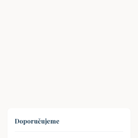
Havlíčkův odkaz: Jak inspirovat mladé
Čechy k občanské angažovanosti?
19. 08. 2024
Doporučujeme