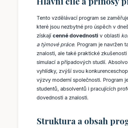
Hlavní cíle a přínosy
Tento vzdělávací program se zaměřuj
které jsou nezbytné pro úspěch v dn
získají
cenné dovednosti
v oblasti
ko
a týmové práce
. Program je navržen t
znalosti, ale také praktické zkušenost
simulací a případových studií. Absolv
vyhlídky, zvýší svou konkurenceschopn
výzvy moderní společnosti. Program je
studentů, absolventů i pracujících profe
dovednosti a znalosti.
Struktura a obsah pr