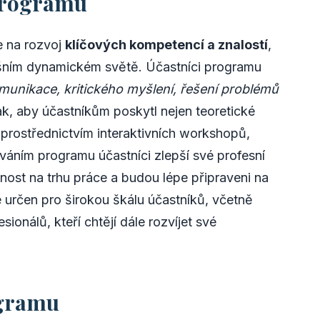
 programu
e na rozvoj
klíčových kompetencí a znalostí
,
ešním dynamickém světě. Účastníci programu
munikace, kritického myšlení, řešení problémů
ak, aby účastníkům poskytl nejen teoretické
i prostřednictvím interaktivních workshopů,
ováním programu účastníci zlepší své profesní
ost na trhu práce a budou lépe připraveni na
 určen pro širokou škálu účastníků, včetně
sionálů, kteří chtějí dále rozvíjet své
ogramu