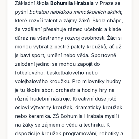
Základní škola
Bohumila Hrabala
v Praze se
pyšní
bohatou nabídkou mimoškolních aktivit
,
které rozvíjí talent a zájmy žáků. Škola chápe,
že vzdělání přesahuje rámec učebnic a klade
důraz na všestranný rozvoj osobnosti. Žáci si
mohou vybrat z pestré palety kroužků, ať už
je baví sport, umění nebo věda. Sportovně
založení jedinci se mohou zapojit do
fotbalového, basketbalového nebo
volejbalového kroužku. Pro milovníky hudby
je tu školní sbor, orchestr a hodiny hry na
různé hudební nástroje. Kreativní duše jistě
osloví výtvarný kroužek, dramatický kroužek
nebo keramika. ZŠ Bohumila Hrabala myslí i
na žáky se zájmem o vědu a techniku. K
dispozici je kroužek programování, robotiky a