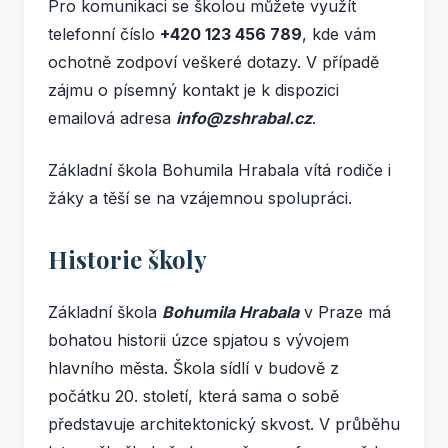
Pro komunikaci se školou můžete využít
telefonní číslo
+420 123 456 789
, kde vám
ochotně zodpoví veškeré dotazy. V případě
zájmu o písemný kontakt je k dispozici
emailová adresa
info@zshrabal.cz
.
Základní škola Bohumila Hrabala vítá rodiče i
žáky a těší se na vzájemnou spolupráci.
Historie školy
Základní škola
Bohumila Hrabala
v Praze má
bohatou historii úzce spjatou s vývojem
hlavního města. Škola sídlí v budově z
počátku 20. století, která sama o sobě
představuje architektonický skvost. V průběhu