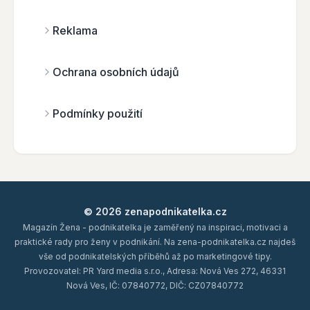
Reklama
Ochrana osobních údajů
Podmínky použití
© 2026 zenapodnikatelka.cz
Magazín Žena - podnikatelka je zaměřený na inspiraci, motivaci a
praktické rady pro ženy v podnikání. Na zena-podnikatelka.cz najdeš
vše od podnikatelských příběhů až po marketingové tipy.
Provozovatel: PR Yard media s.r.o., Adresa: Nová Ves 272, 46331
Nová Ves, IČ: 07840772, DIČ: CZ07840772