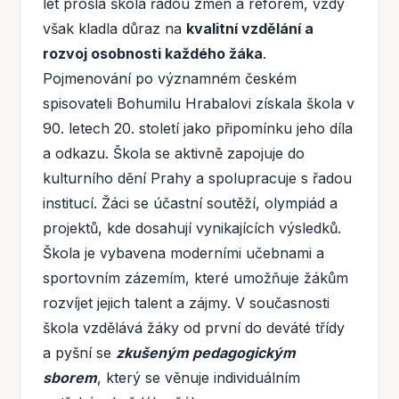
let prošla škola řadou změn a reforem, vždy
však kladla důraz na
kvalitní vzdělání a
rozvoj osobnosti každého žáka
.
Pojmenování po významném českém
spisovateli Bohumilu Hrabalovi získala škola v
90. letech 20. století jako připomínku jeho díla
a odkazu. Škola se aktivně zapojuje do
kulturního dění Prahy a spolupracuje s řadou
institucí. Žáci se účastní soutěží, olympiád a
projektů, kde dosahují vynikajících výsledků.
Škola je vybavena moderními učebnami a
sportovním zázemím, které umožňuje žákům
rozvíjet jejich talent a zájmy. V současnosti
škola vzdělává žáky od první do deváté třídy
a pyšní se
zkušeným pedagogickým
sborem
, který se věnuje individuálním