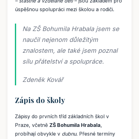
– šťastné a vzdělané děti
– jsou základem pro
úspěšnou spolupráci mezi školou a rodiči.
Na ZŠ Bohumila Hrabala jsem se
naučil nejenom důležitým
znalostem, ale také jsem poznal
sílu přátelství a spolupráce.
Zdeněk Kovář
Zápis do školy
Zápisy do prvních tříd základních škol v
Praze, včetně
ZŠ Bohumila Hrabala
,
probíhají obvykle v
dubnu
. Přesné termíny