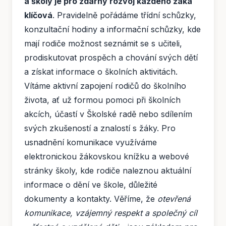
a školy je pro zdárný rozvoj každého žáka
klíčová
. Pravidelně pořádáme třídní schůzky,
konzultační hodiny a informační schůzky, kde
mají rodiče možnost seznámit se s učiteli,
prodiskutovat prospěch a chování svých dětí
a získat informace o školních aktivitách.
Vítáme aktivní zapojení rodičů do školního
života, ať už formou pomoci při školních
akcích, účastí v Školské radě nebo sdílením
svých zkušeností a znalostí s žáky. Pro
usnadnění komunikace využíváme
elektronickou žákovskou knížku a webové
stránky školy, kde rodiče naleznou aktuální
informace o dění ve škole, důležité
dokumenty a kontakty. Věříme, že
otevřená
komunikace, vzájemný respekt a společný cíl