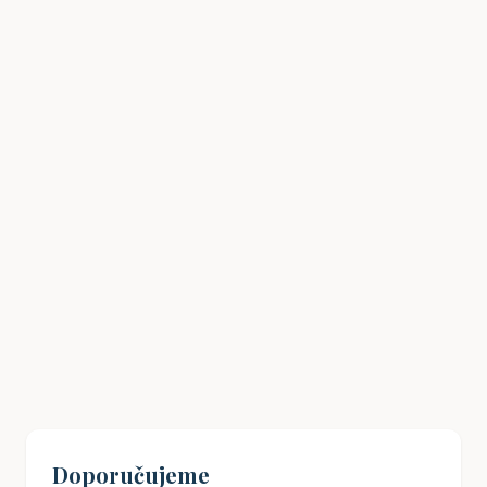
Drážní úřad: Co potřebujete vědět
18. 01. 2026
Doporučujeme