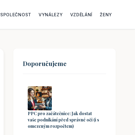
SPOLEČNOST
VYNÁLEZY
VZDĚLÁNÍ
ŽENY
Doporučujeme
PPC pro začátečnice: Jak dostat
vaše podnikání před správné oči (i s
omezeným rozpočtem)