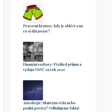
Pracovní kraťasy: Kdy je obléct a na
co si dát pozor?
Finanční rozbory: Přehled příjmů a
výdajů OSVČ za rok 2020
Astrologie: Skutečná věda nebo
pouhá pověra? Odhalujeme fakta!