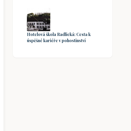
Hotelová škola Radlická: Cesta k
úspěšné kariéře v pohostinství