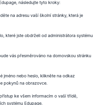
Edupage, následujte tyto kroky:
jděte na adresu vaší školní stránky, která je
lo, které jste obdrželi od administrátora systému
" a bude vás přesměrováno na domovskou stránku
ké jméno nebo heslo, klikněte na odkaz
le pokynů na obrazovce.
přístup ke všem informacím o vaší třídě,
kcích systému Edupage.