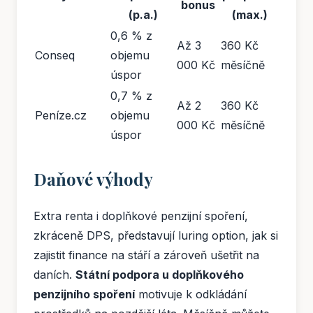
bonus
(p.a.)
(max.)
0,6 % z
Až 3
360 Kč
Conseq
objemu
000 Kč
měsíčně
úspor
0,7 % z
Až 2
360 Kč
Peníze.cz
objemu
000 Kč
měsíčně
úspor
Daňové výhody
Extra renta i doplňkové penzijní spoření,
zkráceně DPS, představují luring option, jak si
zajistit finance na stáří a zároveň ušetřit na
daních.
Státní podpora u doplňkového
penzijního spoření
motivuje k odkládání