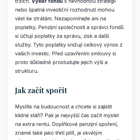
trzích.
Výběr fondu
s nevhodnou strategií
nebo špatná investiční rozhodnutí mohou
vést ke ztrátám. Nezapomínejte ani na
poplatky. Penzijní společnosti a správci fondů
si účtují poplatky za správu, zisk a další
služby. Tyto poplatky snižují celkový výnos z
vašich investic. Před uzavřením smlouvy si
proto důkladně prostudujte jejich výši a
strukturu.
Jak začít spořit
Myslíte na budoucnost a chcete si zajistit
klidné stáří? Pak je nejvyšší čas začít myslet
na extra rentu. Doplňkové penzijní spoření,
známé také jako třetí pilíř, je skvělým