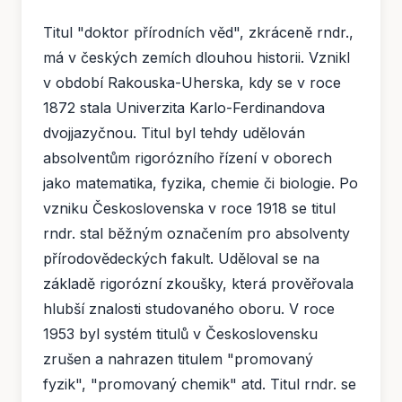
Titul "doktor přírodních věd", zkráceně rndr.,
má v českých zemích dlouhou historii. Vznikl
v období Rakouska-Uherska, kdy se v roce
1872 stala Univerzita Karlo-Ferdinandova
dvojjazyčnou. Titul byl tehdy udělován
absolventům rigorózního řízení v oborech
jako matematika, fyzika, chemie či biologie. Po
vzniku Československa v roce 1918 se titul
rndr. stal běžným označením pro absolventy
přírodovědeckých fakult. Uděloval se na
základě rigorózní zkoušky, která prověřovala
hlubší znalosti studovaného oboru. V roce
1953 byl systém titulů v Československu
zrušen a nahrazen titulem "promovaný
fyzik", "promovaný chemik" atd. Titul rndr. se