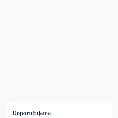
Havlíčkův odkaz: Jak inspirovat mladé
Čechy k občanské angažovanosti?
19. 08. 2024
Doporučujeme