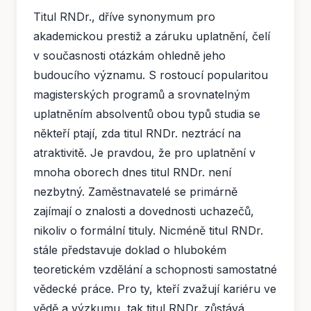
Titul RNDr., dříve synonymum pro
akademickou prestiž a záruku uplatnění, čelí
v současnosti otázkám ohledně jeho
budoucího významu. S rostoucí popularitou
magisterských programů a srovnatelným
uplatněním absolventů obou typů studia se
někteří ptají, zda titul RNDr. neztrácí na
atraktivitě. Je pravdou, že pro uplatnění v
mnoha oborech dnes titul RNDr. není
nezbytný. Zaměstnavatelé se primárně
zajímají o znalosti a dovednosti uchazečů,
nikoliv o formální tituly. Nicméně titul RNDr.
stále představuje doklad o hlubokém
teoretickém vzdělání a schopnosti samostatné
vědecké práce. Pro ty, kteří zvažují kariéru ve
vědě a výzkumu, tak titul RNDr. zůstává