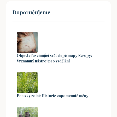
Doporučujeme
Objevte fascinující svět slepé mapy Evropy:
Významný nástroj pro vzdělání
Penízky rolní: Historie zapomenuté měny