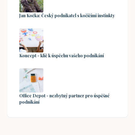
Jan Kočka: Český podnikatel s kočičími instinkty
Koncept - klíč k úspěchu vašeho podnikání
Office Depot - nezbytný partner pro úspěšné
podnikání