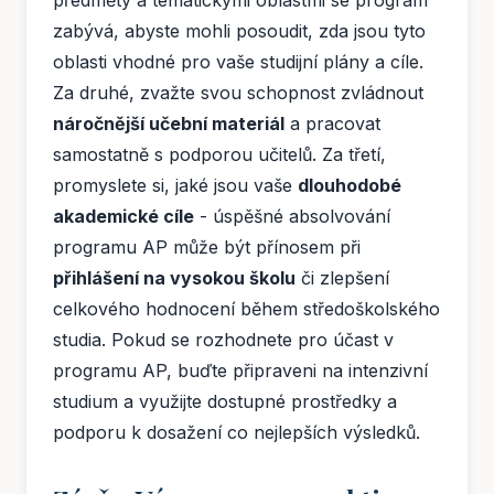
předměty a tematickými oblastmi se program
zabývá, abyste mohli posoudit, zda jsou tyto
oblasti vhodné pro vaše studijní plány a cíle.
Za druhé, zvažte svou schopnost zvládnout
náročnější učební materiál
a pracovat
samostatně s podporou učitelů. Za třetí,
promyslete si, jaké jsou vaše
dlouhodobé
akademické cíle
- úspěšné absolvování
programu AP může být přínosem při
přihlášení na vysokou školu
či zlepšení
celkového hodnocení během středoškolského
studia. Pokud se rozhodnete pro účast v
programu AP, buďte připraveni na intenzivní
studium a využijte dostupné prostředky a
podporu k dosažení co nejlepších výsledků.