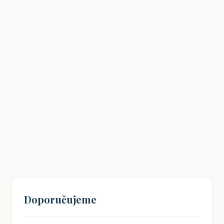
Zlaté rezervy: Bezpečná sázka, nebo
přežitek minulosti?
28. 04. 2025
Doporučujeme