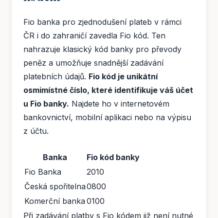
Fio banka pro zjednodušení plateb v rámci
ČR i do zahraničí zavedla Fio kód. Ten
nahrazuje klasický kód banky pro převody
peněz a umožňuje snadnější zadávání
platebních údajů.
Fio kód je unikátní
osmimístné číslo, které identifikuje váš účet
u Fio banky.
Najdete ho v internetovém
bankovnictví, mobilní aplikaci nebo na výpisu
z účtu.
Banka
Fio kód banky
Fio Banka
2010
Česká spořitelna
0800
Komerční banka
0100
Při zadávání platby s Fio kódem již není nutné