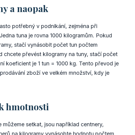
my a naopak
asto potřebný v podnikání, zejména při
Jedna tuna je rovna 1000 kilogramům. Pokud
gramy, stačí vynásobit počet tun počtem
 chcete převést kilogramy na tuny, stačí počet
í koeficient je 1 tun = 1000 kg. Tento převod je
prodávání zboží ve velkém množství, kdy je
ek hmotnosti
e můžeme setkat, jsou například centnery,
tnerů na kilogramy vynásobte hodnotu počtem