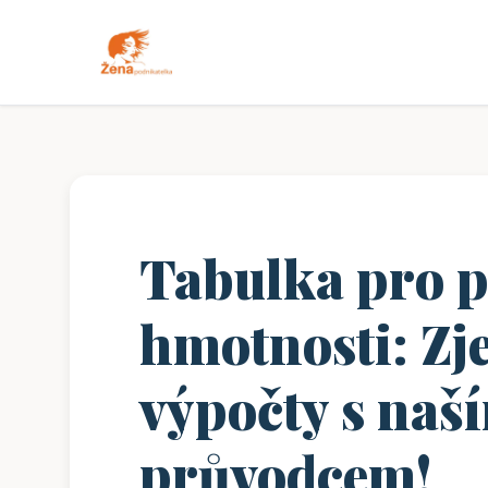
Tabulka pro p
hmotnosti: Zj
výpočty s na
průvodcem!