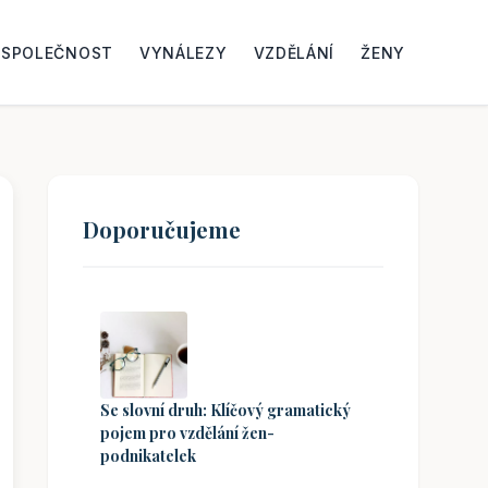
SPOLEČNOST
VYNÁLEZY
VZDĚLÁNÍ
ŽENY
Doporučujeme
Se slovní druh: Klíčový gramatický
pojem pro vzdělání žen-
podnikatelek