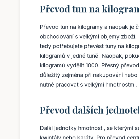
Převod tun na kilogra
Převod tun na kilogramy a naopak je č
obchodování s velkými objemy zboží. 
tedy potřebujete převést tuny na kilo
kilogramů v jedné tuně. Naopak, pokud
kilogramů vydělit 1000. Přesný převodn
důležitý zejména při nakupování nebo 
nutné pracovat s velkými hmotnostmi.
Převod dalších jednot
Další jednotky hmotnosti, se kterými s
kwintály nebo karáty. Pro převod cen