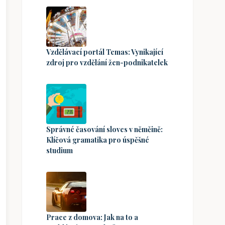
Vzdělávací portál Temas: Vynikající
zdroj pro vzdělání žen-podnikatelek
Správné časování sloves v němčině:
Klíčová gramatika pro úspěšné
studium
Prace z domova: Jak na to a