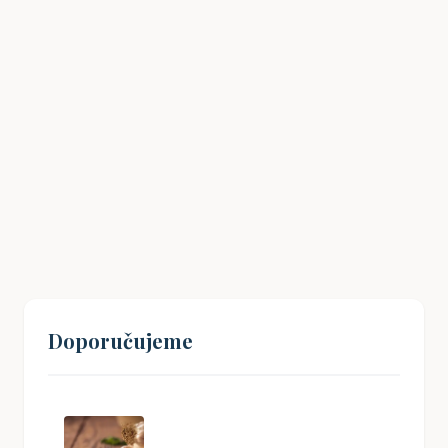
Havlíčkův odkaz: Jak inspirovat mladé
Čechy k občanské angažovanosti?
19. 08. 2024
Doporučujeme