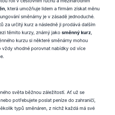
itou roli v cestovním ruchu a mezinárodním
ěn
, která umožňuje lidem a firmám získat měnu
 Fungování směnárny je v zásadě jednoduché.
ů za určitý kurz a následně ji prodává dalším
mezi těmito kurzy, známý jako
směnný kurz
,
ěnného kurzu si některé směnárny mohou
to vždy vhodné porovnat nabídky od více
e.
ého světa běžnou záležitostí. Ať už se
 nebo potřebujete poslat peníze do zahraničí,
několik typů směnáren, z nichž každá má své