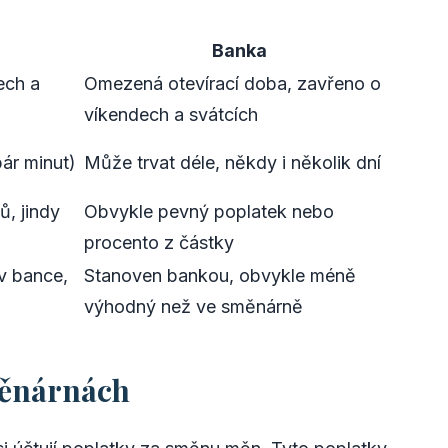
Banka
ech a
Omezená otevírací doba, zavřeno o
víkendech a svátcích
pár minut)
Může trvat déle, někdy i několik dní
ů, jindy
Obvykle pevný poplatek nebo
procento z částky
v bance,
Stanoven bankou, obvykle méně
výhodný než ve směnárně
měnárnách