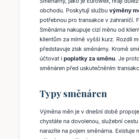
Směnárny, jako je Eurowex, hrají důlež
obchodu. Poskytují službu
výměny m
potřebnou pro transakce v zahraničí.
Směnárna nakupuje cizí měnu od klient
klientům za mírně vyšší kurz. Rozdíl 
představuje zisk směnárny. Kromě sm
účtovat i
poplatky za směnu
. Je pro
směnáren před uskutečněním transakc
Typy směnáren
Výměna měn je v dnešní době propojen
chystáte na dovolenou, služební cestu
narazíte na pojem směnárna. Existuje 