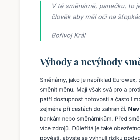
V té směnárně, panečku, to je
člověk aby měl oči na šťopkác
Bořivoj Král
Výhody a nevýhody sm
Směnárny, jako je například Eurowex, 
směnit měnu. Mají však svá pro a proti
patří dostupnost hotovosti a často i m
zejména při cestách do zahraničí.
Nev
bankám nebo směnárníkům. Před směn
více zdrojů. Důležitá je také obezřetn
pověstí, abyste se vyhnuli riziku podv