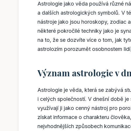
Astrologie jako věda používá různé nás
a dalších astrologických symbolů. V t
nástroje jako jsou horoskopy, zodiac
některé pokročilé techniky jako je syn
na to, že se dozvíte více o tom, jak ty
astrolozím porozumět osobnostem lidí
Význam astrologie v d
Astrologie je věda, která se zabývá st
i celých společností. V dnešní době je st
využívají ji jako cenný nástroj pro po
získat informace o charakteru člověka,
nejvhodnějších způsobech komunikace