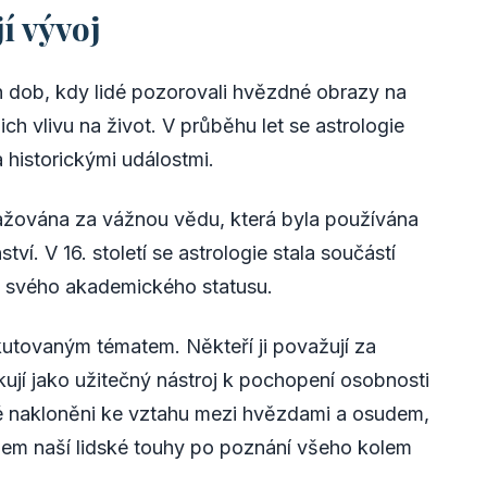
jí vývoj
h dob, kdy lidé pozorovali hvězdné obrazy na
ich vlivu na život. V průběhu let se astrologie
a historickými událostmi.
ažována za vážnou vědu, která byla používána
í. V 16. století se astrologie stala součástí
tě svého akademického statusu.
skutovaným tématem. Někteří ji považují za
ikují jako užitečný nástroj k pochopení osobnosti
idé nakloněni ke vztahu mezi hvězdami a osudem,
razem naší lidské touhy po poznání všeho kolem