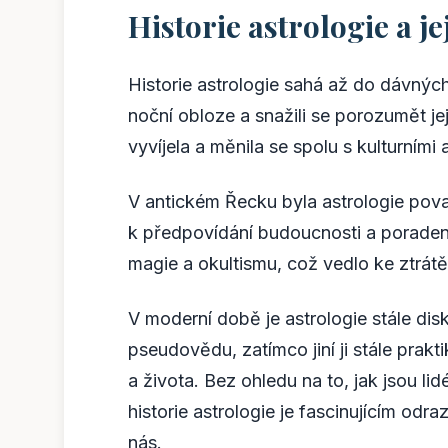
Historie astrologie a je
Historie astrologie sahá až do dávnýc
noční obloze a snažili se porozumět jej
vyvíjela a měnila se spolu s kulturními 
V antickém Řecku byla astrologie pov
k předpovídání budoucnosti a poradenstv
magie a okultismu, což vedlo ke ztrá
V moderní době je astrologie stále di
pseudovědu, zatímco jiní ji stále prakt
a života. Bez ohledu na to, jak jsou l
historie astrologie je fascinujícím od
nás.