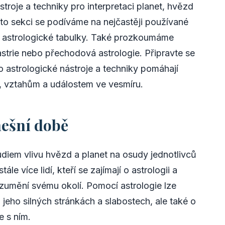
troje a techniky pro interpretaci planet, hvězd
éto sekci se podíváme na nejčastěji používané
 a astrologické tabulky. Také prozkoumáme
astrie nebo přechodová astrologie. Připravte se
to astrologické nástroje a techniky pomáhají
, vztahům a událostem ve vesmíru.
nešní době
udiem vlivu hvězd a planet na osudy jednotlivců
ále více lidí, kteří se zajímají o astrologii a
rozumění svému okolí. Pomocí astrologie lze
 jeho silných stránkách a slabostech, ale také o
 s ním.