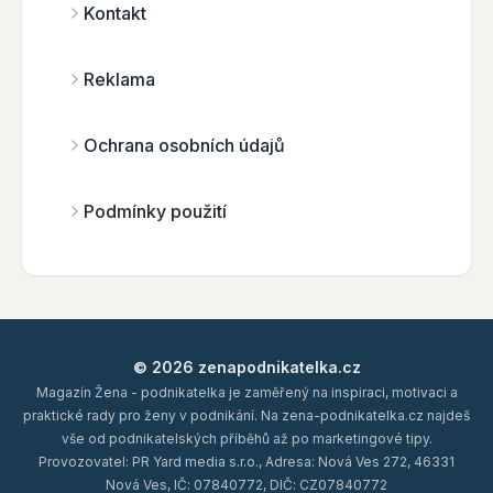
Kontakt
Reklama
Ochrana osobních údajů
Podmínky použití
© 2026 zenapodnikatelka.cz
Magazín Žena - podnikatelka je zaměřený na inspiraci, motivaci a
praktické rady pro ženy v podnikání. Na zena-podnikatelka.cz najdeš
vše od podnikatelských příběhů až po marketingové tipy.
Provozovatel: PR Yard media s.r.o., Adresa: Nová Ves 272, 46331
Nová Ves, IČ: 07840772, DIČ: CZ07840772