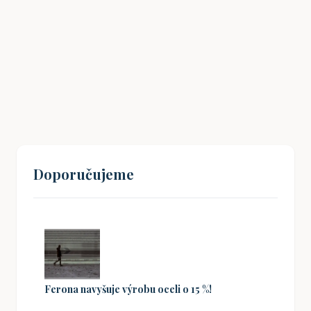
Havlíčkův odkaz: Jak inspirovat mladé
Čechy k občanské angažovanosti?
19. 08. 2024
Doporučujeme
Ferona navyšuje výrobu oceli o 15 %!