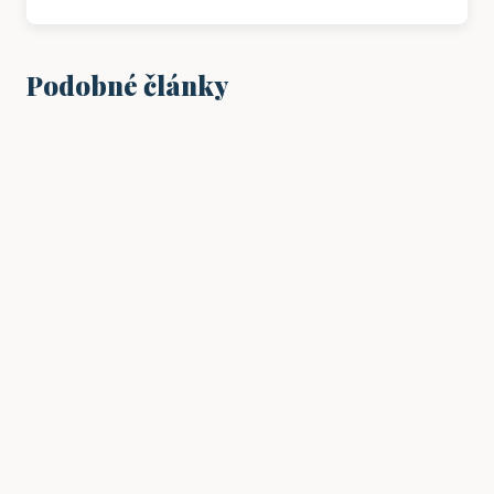
Podobné články
VZDĚLÁNÍ
Jak začít s výukou angličtiny u malých
dětí?