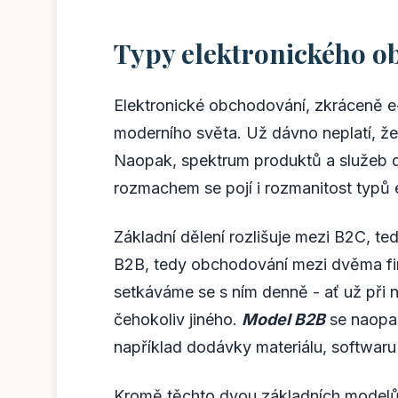
Typy elektronického o
Elektronické obchodování, zkráceně e
moderního světa. Už dávno neplatí, že 
Naopak, spektrum produktů a služeb do
rozmachem se pojí i rozmanitost typů
Základní dělení rozlišuje mezi B2C, t
B2B, tedy obchodování mezi dvěma f
setkáváme se s ním denně - ať už při n
čehokoliv jiného.
Model B2B
se naopak
například dodávky materiálu, softwaru
Kromě těchto dvou základních modelů e