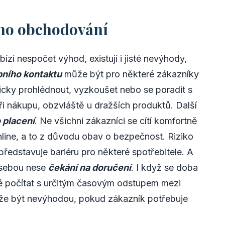
ého obchodování
zí nespočet výhod, existují i jisté nevýhody,
ního kontaktu
může být pro některé zákazníky
icky prohlédnout, vyzkoušet nebo se poradit s
ři nákupu, obzvláště u dražších produktů. Další
 placení
. Ne všichni zákazníci se cítí komfortně
nline, a to z důvodu obav o bezpečnost. Riziko
e představuje bariéru pro některé spotřebitele. A
 sebou nese
čekání na doručení
. I když se doba
tné počítat s určitým časovým odstupem mezi
že být nevýhodou, pokud zákazník potřebuje