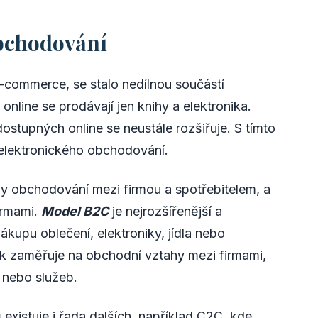
bchodování
-commerce, se stalo nedílnou součástí
online se prodávají jen knihy a elektronika.
stupných online se neustále rozšiřuje. S tímto
 elektronického obchodování.
edy obchodování mezi firmou a spotřebitelem, a
irmami.
Model B2C
je nejrozšířenější a
ákupu oblečení, elektroniky, jídla nebo
 zaměřuje na obchodní vztahy mezi firmami,
 nebo služeb.
xistuje i řada dalších, například C2C, kde