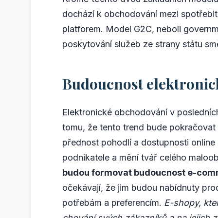
dochází k obchodování mezi spotřebite
platforem. Model G2C, neboli governm
poskytování služeb ze strany státu s
Budoucnost elektroni
Elektronické obchodování v posledníc
tomu, že tento trend bude pokračovat 
přednost pohodlí a dostupnosti online
podnikatele a mění tvář celého malo
budou formovat budoucnost e-comme
očekávají, že jim budou nabídnuty produ
potřebám a preferencím.
E-shopy, kte
chování svých zákazníků a na jejich 