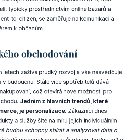
li, typicky prostřednictvím online bazarů a
ent-to-citizen, se zaměřuje na komunikaci a
měrem k občanům.
ckého obchodování
h letech zažívá prudký rozvoj a vše nasvědčuje
i v budoucnu. Stále více spotřebitelů dává
 nakupování, což otevírá nové možnosti pro
obchodu.
Jedním z hlavních trendů, které
rce, je personalizace.
Zákazníci dnes
kty a služby šité na míru jejich individuálním
ré budou schopny sbírat a analyzovat data o
základě personalizovat svůj obsah, budou mít v