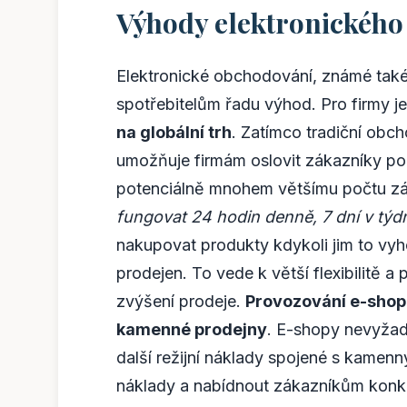
Výhody elektronickéh
Elektronické obchodování, známé také
spotřebitelům řadu výhod. Pro firmy j
na globální trh
. Zatímco tradiční obc
umožňuje firmám oslovit zákazníky po
potenciálně mnohem většímu počtu z
fungovat 24 hodin denně, 7 dní v týd
nakupovat produkty kdykoli jim to vy
prodejen. To vede k větší flexibilitě 
zvýšení prodeje.
Provozování e-shopu
kamenné prodejny
. E-shopy nevyžadu
další režijní náklady spojené s kamen
náklady a nabídnout zákazníkům konk