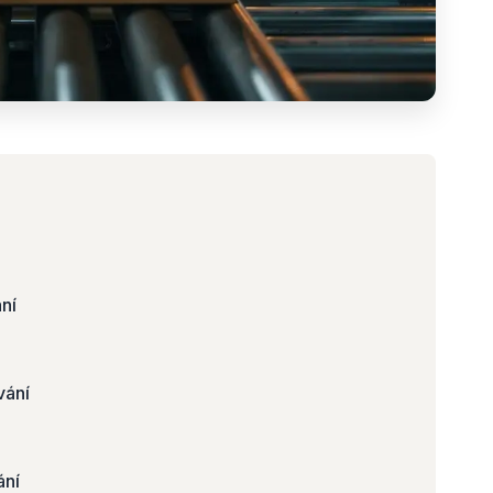
ní
vání
ání