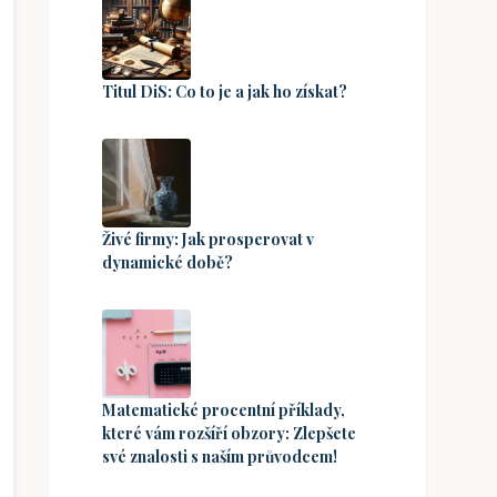
Titul DiS: Co to je a jak ho získat?
Živé firmy: Jak prosperovat v
dynamické době?
Matematické procentní příklady,
které vám rozšíří obzory: Zlepšete
své znalosti s naším průvodcem!