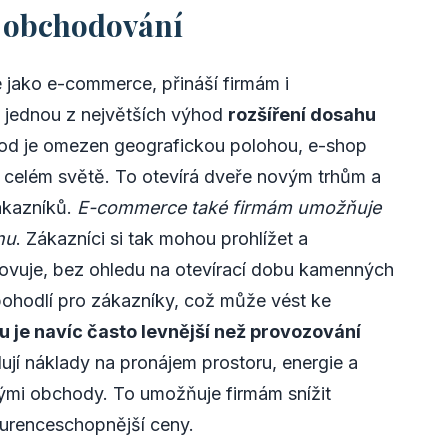
o obchodování
 jako e-commerce, přináší firmám i
e jednou z největších výhod
rozšíření dosahu
hod je omezen geografickou polohou, e-shop
 celém světě. To otevírá dveře novým trhům a
ákazníků.
E-commerce také firmám umožňuje
nu
. Zákazníci si tak mohou prohlížet a
hovuje, bez ohledu na otevírací dobu kamenných
a pohodlí pro zákazníky, což může vést ke
 je navíc často levnější než provozování
jí náklady na pronájem prostoru, energie a
nými obchody. To umožňuje firmám snížit
urenceschopnější ceny.