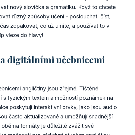
vat nový slovíčka a gramatiku. Když to chcete
novat různý způsoby učení - poslouchat, číst,
bčas zopakovat, co už umíte, a používat to v
íp vleze do hlavy!
 a digitálními učebnicemi
ebnicemi angličtiny jsou zřejmé. Tištěné
ení s fyzickým textem a možností poznámek na
ice poskytují interaktivní prvky, jako jsou audio
Jsou často aktualizované a umožňují snadnější
 oběma formáty je důležité zvážit své