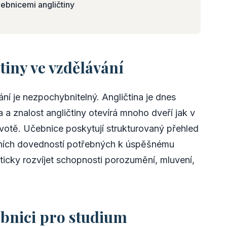
čebnicemi angličtiny
iny ve vzdělávání
ní je nezpochybnitelný. Angličtina je dnes
 a znalost angličtiny otevírá mnoho dveří jak v
ivotě. Učebnice poskytují strukturovaný přehled
čních dovedností potřebných k úspěšnému
ticky rozvíjet schopnosti porozumění, mluvení,
ebnici pro studium