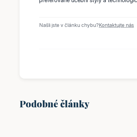
preferované učební styly a technologic
Našli jste v článku chybu?
Kontaktujte nás
Podobné články
VZDĚLÁNÍ