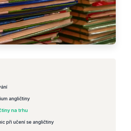
vání
ium angličtiny
tiny na trhu
ic při učení se angličtiny