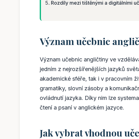
Rozdíly mezi tištěnými a digitálními u
Význam učebnic angličt
Význam učebnic angličtiny ve vzdělává
jedním z nejrozšířenějších jazyků světa
akademické sféře, tak i v pracovním ž
gramatiky, slovní zásoby a komunika
ovládnutí jazyka. Díky nim lze systema
čtení a psaní v anglickém jazyce.
Jak vybrat vhodnou uč