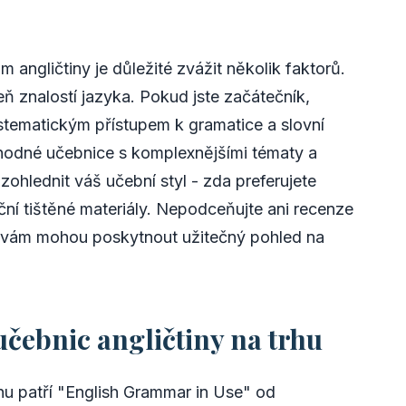
 angličtiny je důležité zvážit několik faktorů.
eň znalostí jazyka. Pokud jste začátečník,
stematickým přístupem k gramatice a slovní
vhodné učebnice s komplexnějšími tématy a
 zohlednit váš učební styl - zda preferujete
iční tištěné materiály. Nepodceňujte ani recenze
ré vám mohou poskytnout užitečný pohled na
čebnic angličtiny na trhu
rhu patří "English Grammar in Use" od