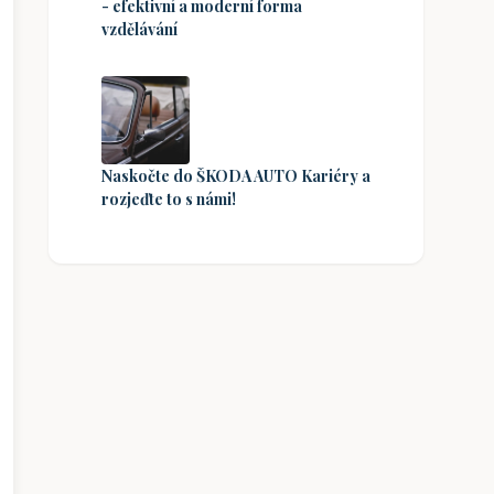
- efektivní a moderní forma
vzdělávání
Naskočte do ŠKODA AUTO Kariéry a
rozjeďte to s námi!