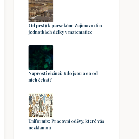
Od prstů k parsekům: Zajímavosti o
jednotkách délky v matematice
Naprostí cizinci: Kdo jsou a co od
nich čekat?
Uniformix: Pracovní oděvy, které vás
nezklamou