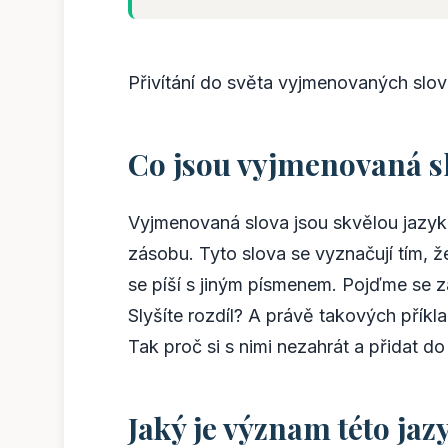
Přivítání do světa vyjmenovaných slov
Co jsou vyjmenovaná s
Vyjmenovaná slova jsou skvělou jazyko
zásobu. Tyto slova se vyznačují tím, ž
se píší s jiným písmenem. Pojďme se za
Slyšíte rozdíl? A právě takových přík
Tak proč si s nimi nezahrát a přidat d
Jaký je význam této jaz