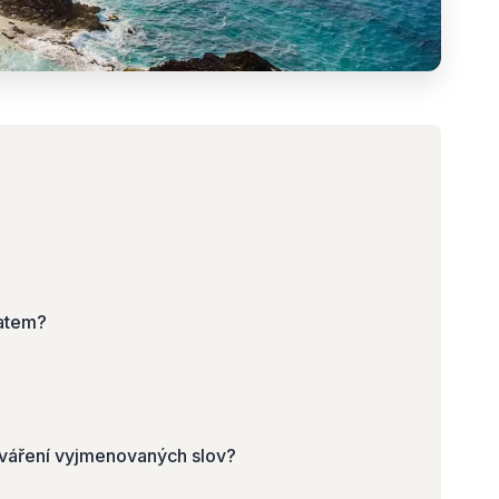
matem?
tváření vyjmenovaných slov?