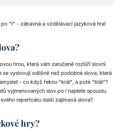
 po "l" - zábavná a vzdělávací jazyková hra!
lova?
vou hrou, která vám zaručeně rozšíří slovní
e se vyslovují odlišně než podobné slova, která
myslet - co když řeknu "král", a poté "blál"?
ladů vyjmenovaných slov po l najdete spoustu.
o svého repertoáru další zajímavá slova?
ykové hry?