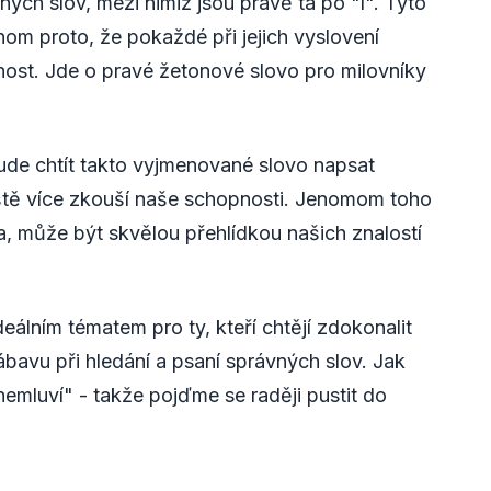
h slov, mezi nimiž jsou právě ta po "l". Tyto
nom proto, že pokaždé při jejich vyslovení
ost. Jde o pravé žetonové slovo pro milovníky
de chtít takto vyjmenované slovo napsat
ještě více zkouší naše schopnosti. Jenomom toho
, může být skvělou přehlídkou našich znalostí
eálním tématem pro ty, kteří chtějí zdokonalit
zábavu při hledání a psaní správných slov. Jak
 nemluví" - takže pojďme se raději pustit do