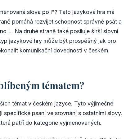
jmenovaná slova po l"? Tato jazyková hra má
raně pomáhá rozvíjet schopnost správně psát a
o L. Na druhé straně také posiluje širší slovní
 typ jazykové hry může být prospěšný jak pro
dokonalit komunikační dovednosti v českém
 oblíbeným tématem?
ějších témat v českém jazyce. Tyto výjimečné
jí specifické psaní ve srovnání s ostatními slovy.
 která patří do kategorie vyjmenovaných.