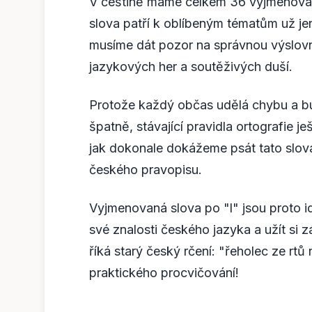
V češtině máme celkem 36 vyjmenovanýc
slova patří k oblíbeným tématům už je
musíme dát pozor na správnou výslovn
jazykových her a soutěživých duší.
Protože každý občas udělá chybu a bu
špatně, stávající pravidla ortografie 
jak dokonale dokážeme psát tato slova
českého pravopisu.
Vyjmenovaná slova po "l" jsou proto id
své znalosti českého jazyka a užít si 
říká starý český rčení: "řeholec ze rtů
praktického procvičování!