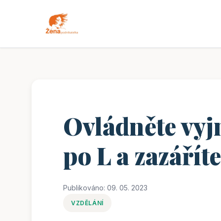
Ovládněte vyj
po L a zazáříte
Publikováno: 09. 05. 2023
VZDĚLÁNÍ