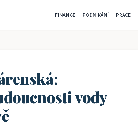
FINANCE
PODNIKÁNÍ
PRÁCE
árenská:
budoucnosti vody
vě