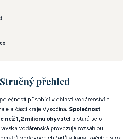
t
ace
Stručný přehled
lečností působící v oblasti vodárenství a
aje a části kraje Vysočina.
Společnost
e než 1,2 milionu obyvatel
a stará se o
oravská vodárenská provozuje rozsáhlou
kilometrů vodovodních řadů a kanalizačních stok,