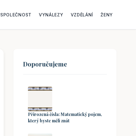
SPOLEČNOST
VYNÁLEZY
VZDĚLÁNÍ
ŽENY
Doporučujeme
Přirozená čísla: Matematický pojem,
který byste měli znát