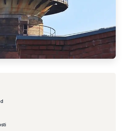
ed
sti