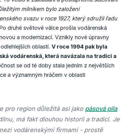
ležitým milníkem bylo založení
ského svazu v roce 1927, který sdružil řadu
Po druhé světové válce prošla vodárenská
bnovou a modernizací. Vznikly nové úpravny
 odlehlejších oblastí.
V roce 1994 pak byla
ká vodárenská, která navázala na tradici a
čnost se od té doby stala jedním z největších
ice a významným hráčem v oblasti
 pro region důležitá asi jako
pásová pila
nu, má fakt dlouhou historii a tradici. Je
 mezi vodárenskými firmami - prostě