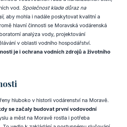
dních vod.
Společnost klade důraz na
ií
, aby mohla i nadále poskytovat kvalitní a
romě hlavní činnosti se Moravská vodárenská
aboratorní analýza vody, projektování
ávání v oblasti vodního hospodářství.
osti je i ochrana vodních zdrojů a životního
nosti
eny hluboko v historii vodárenství na Moravě.
í, kdy se začaly budovat první vodovodní
lu a měst na Moravě rostla i potřeba
. To vedlo k zakládání a postupnému slučování