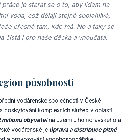
 práce je starat se o to, aby lidem na
ní voda, což dělají stejně spolehlivě,
 řeže přesně tam, kde má. No a taky se
ala čistá i pro naše děcka a vnoučata.
region působnosti
 přední vodárenské společnosti v České
na poskytování komplexních služeb v oblasti
2 milionu obyvatel
na území Jihomoravského a
ské vodárenské je
úprava a distribuce pitné
 vod a provozování vodohospodářské