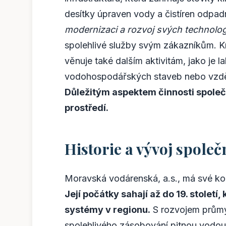
desítky úpraven vody a čistíren odpa
modernizaci a rozvoj svých technolog
spolehlivé služby svým zákazníkům. K
věnuje také dalším aktivitám, jako je l
vodohospodářských staveb nebo vzděl
Důležitým aspektem činnosti společn
prostředí.
Historie a vývoj společ
Moravská vodárenská, a.s., má své koř
Její počátky sahají až do 19. stolet
systémy v regionu.
S rozvojem průmys
spolehlivého zásobování pitnou vodou