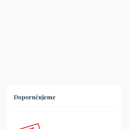
Havlíčkův odkaz: Jak inspirovat mladé
Čechy k občanské angažovanosti?
19. 08. 2024
Doporučujeme