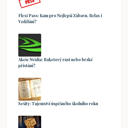
Flexi Pass: Kam pro Nejlepší Zábavu, Relax i
Vzdělání?
Akcie Nvidia: Raketový růst nebo brzké
přistání?
Sešity: Tajemství úspěšného školního roku