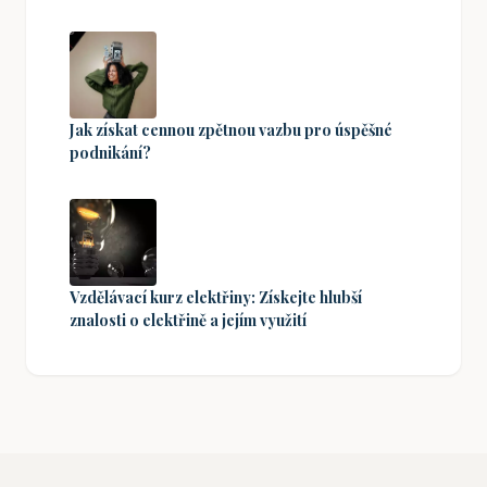
Jak získat cennou zpětnou vazbu pro úspěšné
podnikání?
Vzdělávací kurz elektřiny: Získejte hlubší
znalosti o elektřině a jejím využití