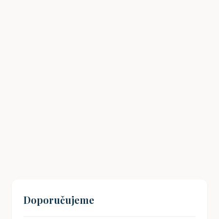
SEO pro ChatGPT: Když AI vládne
vyhledávání na internetu
20. 09. 2025
Doporučujeme