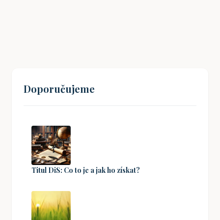
Čechy k občanské angažovanosti?
19. 08. 2024
Doporučujeme
Titul DiS: Co to je a jak ho získat?