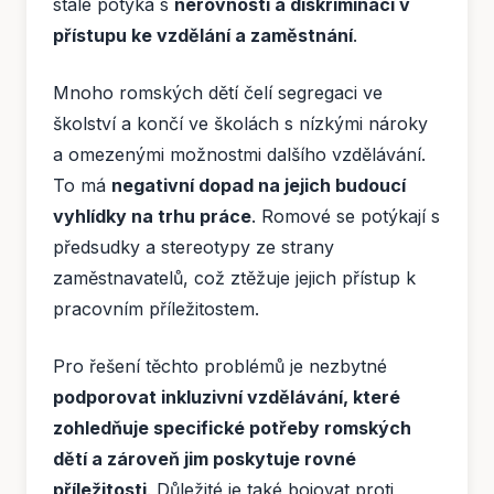
stále potýká s
nerovností a diskriminací v
přístupu ke vzdělání a zaměstnání
.
Mnoho romských dětí čelí segregaci ve
školství a končí ve školách s nízkými nároky
a omezenými možnostmi dalšího vzdělávání.
To má
negativní dopad na jejich budoucí
vyhlídky na trhu práce
. Romové se potýkají s
předsudky a stereotypy ze strany
zaměstnavatelů, což ztěžuje jejich přístup k
pracovním příležitostem.
Pro řešení těchto problémů je nezbytné
podporovat inkluzivní vzdělávání, které
zohledňuje specifické potřeby romských
dětí a zároveň jim poskytuje rovné
příležitosti
. Důležité je také bojovat proti