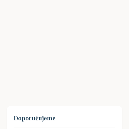
Dehonestace: Kdy se stane humor
urážkou?
07. 02. 2025
Doporučujeme