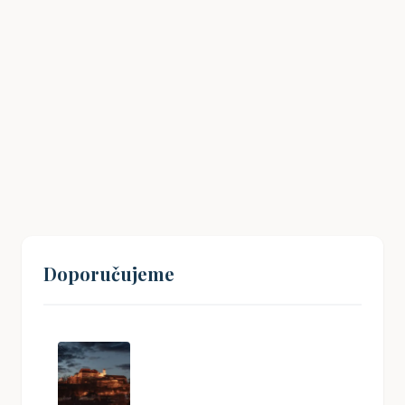
Havlíčkův odkaz: Jak inspirovat mladé
Čechy k občanské angažovanosti?
19. 08. 2024
Doporučujeme