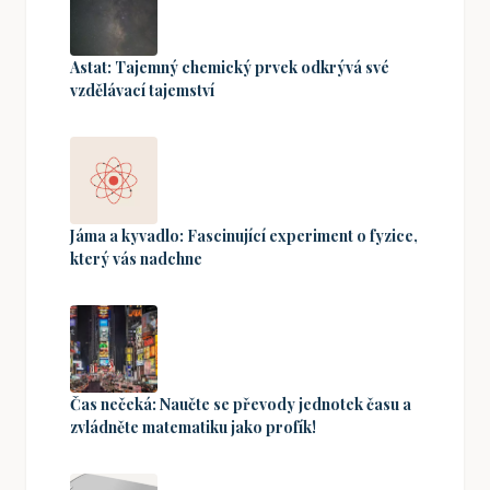
Astat: Tajemný chemický prvek odkrývá své
vzdělávací tajemství
Jáma a kyvadlo: Fascinující experiment o fyzice,
který vás nadchne
Čas nečeká: Naučte se převody jednotek času a
zvládněte matematiku jako profík!