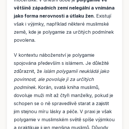
většině západních zemí nelegální a vnímána
jako forma nerovnosti a útlaku žen
. Existují
však i výjimky, například některé muslimské
země, kde je polygamie za určitých podmínek
povolena.
V kontextu náboženství je polygamie
spojována především s islámem. Je důležité
zdůraznit, že
islám polygamii neukládá jako
povinnost, ale povoluje ji za určitých
podmínek
. Korán, svatá kniha muslimů,
dovoluje muži mít až čtyři manželky, pokud je
schopen se o ně spravedlivě starat a zajistit
jim stejnou míru lásky a péče. V praxi je však
polygamie v muslimském světě spíše výjimkou
a praktikuje ji jen menšina muslimů. Důvody