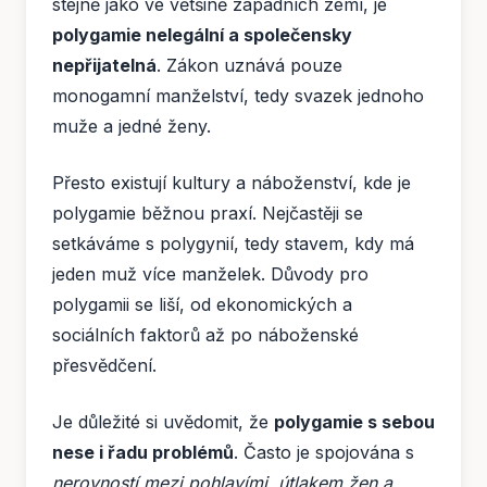
stejně jako ve většině západních zemí, je
polygamie nelegální a společensky
nepřijatelná
. Zákon uznává pouze
monogamní manželství, tedy svazek jednoho
muže a jedné ženy.
Přesto existují kultury a náboženství, kde je
polygamie běžnou praxí. Nejčastěji se
setkáváme s polygynií, tedy stavem, kdy má
jeden muž více manželek. Důvody pro
polygamii se liší, od ekonomických a
sociálních faktorů až po náboženské
přesvědčení.
Je důležité si uvědomit, že
polygamie s sebou
nese i řadu problémů
. Často je spojována s
nerovností mezi pohlavími, útlakem žen a