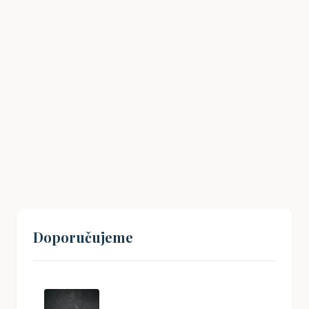
Dehonestace: Kdy se stane humor
urážkou?
07. 02. 2025
Doporučujeme