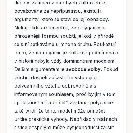
debaty. Zatímco v mnohých kulturách je
považována za nepřípustnou, existují i
argumenty, které se staví do její obhajoby.
Někteří lidé argumentují, že polygamie je
přirozenější formou soužití, jelikož v přírodě
se s ní setkáváme u mnoha druhů. Poukazují
na to, že monogamie je kulturně podmíněná a
v historii nebyla vždy dominantním modelem.
Dalším argumentem je
svoboda volby
. Pokud
všichni dospělí zúčastnění vstupují do
polygamního vztahu dobrovolně a s
informovaným souhlasem, proč by jim v tom
společnost měla bránit? Zastánci polygamie
také tvrdí, že tento model může přinášet
určité praktické výhody. Například v rodinách
s více dospělými může být jednodušší zajistit