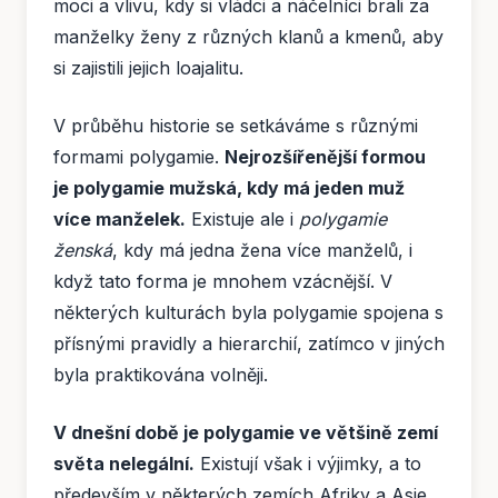
moci a vlivu, kdy si vládci a náčelníci brali za
manželky ženy z různých klanů a kmenů, aby
si zajistili jejich loajalitu.
V průběhu historie se setkáváme s různými
formami polygamie.
Nejrozšířenější formou
je polygamie mužská, kdy má jeden muž
více manželek.
Existuje ale i
polygamie
ženská
, kdy má jedna žena více manželů, i
když tato forma je mnohem vzácnější. V
některých kulturách byla polygamie spojena s
přísnými pravidly a hierarchií, zatímco v jiných
byla praktikována volněji.
V dnešní době je polygamie ve většině zemí
světa nelegální.
Existují však i výjimky, a to
především v některých zemích Afriky a Asie,