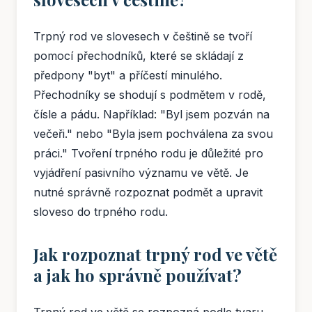
Trpný rod ve slovesech v češtině se tvoří
pomocí přechodníků, které se skládají z
předpony "byt" a příčestí minulého.
Přechodníky se shodují s podmětem v rodě,
čísle a pádu. Například: "Byl jsem pozván na
večeři." nebo "Byla jsem pochválena za svou
práci." Tvoření trpného rodu je důležité pro
vyjádření pasivního významu ve větě. Je
nutné správně rozpoznat podmět a upravit
sloveso do trpného rodu.
Jak rozpoznat trpný rod ve větě
a jak ho správně používat?
Trpný rod ve větě se rozpozná podle tvaru