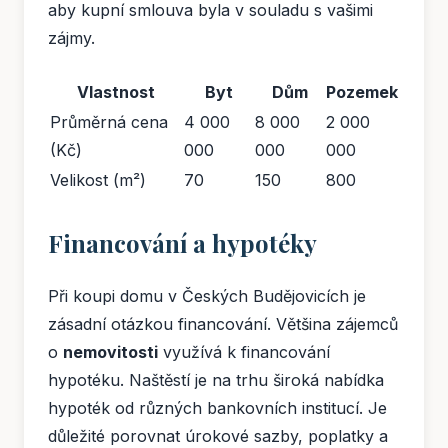
aby kupní smlouva byla v souladu s vašimi
zájmy.
Vlastnost
Byt
Dům
Pozemek
Průměrná cena
4 000
8 000
2 000
(Kč)
000
000
000
Velikost (m²)
70
150
800
Financování a hypotéky
Při koupi domu v Českých Budějovicích je
zásadní otázkou financování. Většina zájemců
o
nemovitosti
využívá k financování
hypotéku. Naštěstí je na trhu široká nabídka
hypoték od různých bankovních institucí. Je
důležité porovnat úrokové sazby, poplatky a