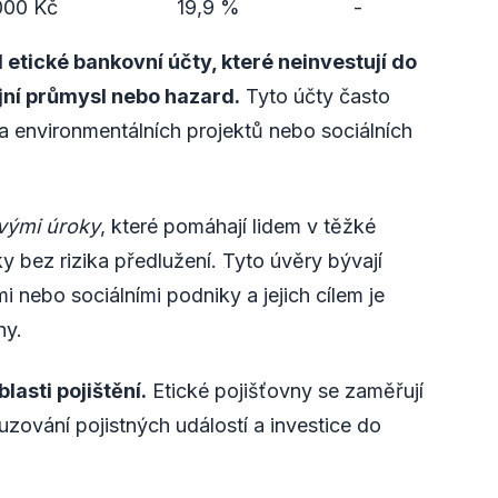
000 Kč
19,9 %
-
 etické bankovní účty, které neinvestují do
ojní průmysl nebo hazard.
Tyto účty často
ora environmentálních projektů nebo sociálních
vými úroky
, které pomáhají lidem v těžké
ky bez rizika předlužení. Tyto úvěry bývají
nebo sociálními podniky a jejich cílem je
hy.
lasti pojištění.
Etické pojišťovny se zaměřují
zování pojistných událostí a investice do