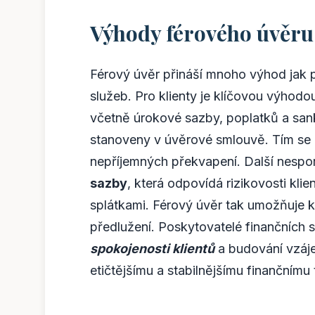
Výhody férového úvěru
Férový úvěr přináší mnoho výhod jak pr
služeb. Pro klienty je klíčovou výhod
včetně úrokové sazby, poplatků a sank
stanoveny v úvěrové smlouvě. Tím se m
nepříjemných překvapení. Další nesp
sazby
, která odpovídá rizikovosti kl
splátkami. Férový úvěr tak umožňuje k
předlužení. Poskytovatelé finančních s
spokojenosti klientů
a budování vzáje
etičtějšímu a stabilnějšímu finančnímu 