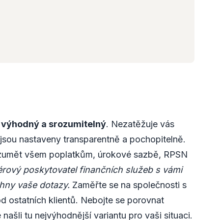
s
výhodný a srozumitelný
. Nezatěžuje vás
 jsou nastaveny transparentně a pochopitelně.
ozumět všem poplatkům, úrokové sazbě, RPSN
érový poskytovatel finančních služeb s vámi
hny vaše dotazy.
Zaměřte se na společnosti s
d ostatních klientů. Nebojte se porovnat
ašli tu nejvýhodnější variantu pro vaši situaci.