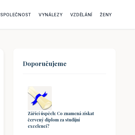
SPOLEČNOST
VYNÁLEZY
VZDĚLÁNÍ
ŽENY
Doporučujeme
Zářící úspěch: Co znamená získat
červený diplom za studijní
excelenci?