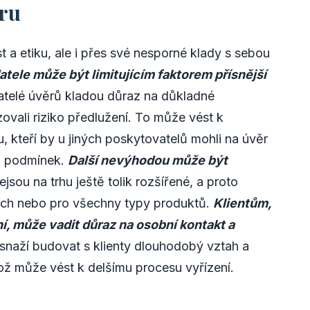
ru
t a etiku, ale i přes své nesporné klady s sebou
atele může být limitujícím faktorem přísnější
telé úvěrů kladou důraz na důkladné
zovali riziko předlužení. To může vést k
ou, kteří by u jiných poskytovatelů mohli na úvěr
h podmínek.
Další nevýhodou může být
jsou na trhu ještě tolik rozšířené, a proto
ech nebo pro všechny typy produktů.
Klientům,
ání, může vadit důraz na osobní kontakt a
snaží budovat s klienty dlouhodobý vztah a
což může vést k delšímu procesu vyřízení.