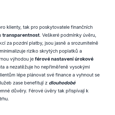
o klienty, tak pro poskytovatele finančních
ou
transparentnost
. Veškeré podmínky úvěru,
cí za pozdní platby, jsou jasně a srozumitelně
inimalizuje riziko skrytých poplatků a
ornou výhodou je
férové nastavení úrokové
ienta a nezatěžuje ho nepřiměřeně vysokými
lientům lépe plánovat své finance a vyhnout se
lužeb zase benefitují z
dlouhodobé
mné důvěry. Férové úvěry tak přispívají k
trhu.