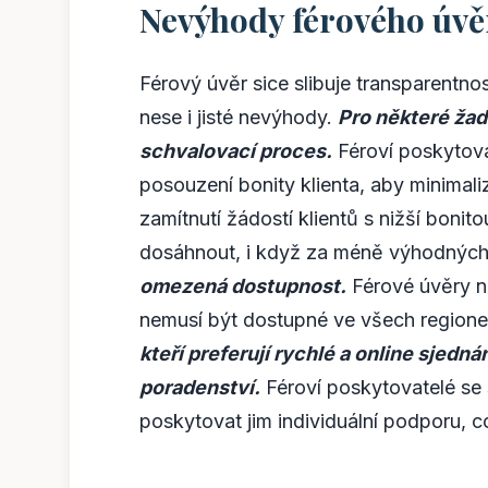
Nevýhody férového úvě
Férový úvěr sice slibuje transparentnos
nese i jisté nevýhody.
Pro některé žad
schvalovací proces.
Féroví poskytova
posouzení bonity klienta, aby minimali
zamítnutí žádostí klientů s nižší bonit
dosáhnout, i když za méně výhodnýc
omezená dostupnost.
Férové úvěry ne
nemusí být dostupné ve všech region
kteří preferují rychlé a online sjedn
poradenství.
Féroví poskytovatelé se 
poskytovat jim individuální podporu, 