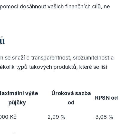
pomoci dosáhnout vašich finančních cílů, ne
tů
h se snaží o transparentnost, srozumitelnost a
ěkolik typů takových produktů, které se liší
aximální výše
Úroková sazba
RPSN od
půjčky
od
000 Kč
2,99 %
3,08 %