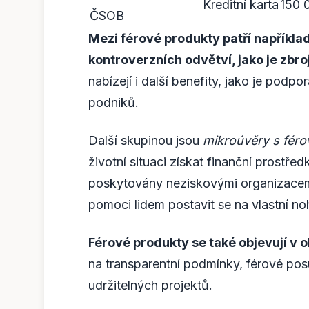
Kreditní karta
150 
ČSOB
Mezi férové produkty patří například
kontroverzních odvětví, jako je zbr
nabízejí i další benefity, jako je podp
podniků.
Další skupinou jsou
mikroúvěry s féro
životní situaci získat finanční prostřed
poskytovány neziskovými organizacemi 
pomoci lidem postavit se na vlastní no
Férové produkty se také objevují v ob
na transparentní podmínky, férové posu
udržitelných projektů.