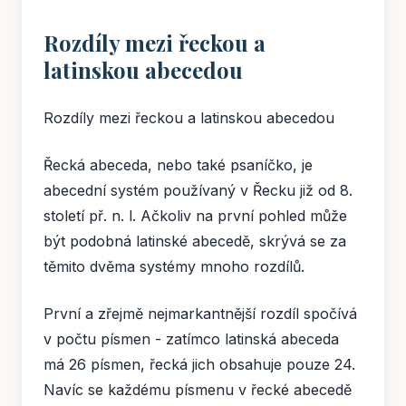
Rozdíly mezi řeckou a
latinskou abecedou
Rozdíly mezi řeckou a latinskou abecedou
Řecká abeceda, nebo také psaníčko, je
abecední systém používaný v Řecku již od 8.
století př. n. l. Ačkoliv na první pohled může
být podobná latinské abecedě, skrývá se za
těmito dvěma systémy mnoho rozdílů.
První a zřejmě nejmarkantnější rozdíl spočívá
v počtu písmen - zatímco latinská abeceda
má 26 písmen, řecká jich obsahuje pouze 24.
Navíc se každému písmenu v řecké abecedě