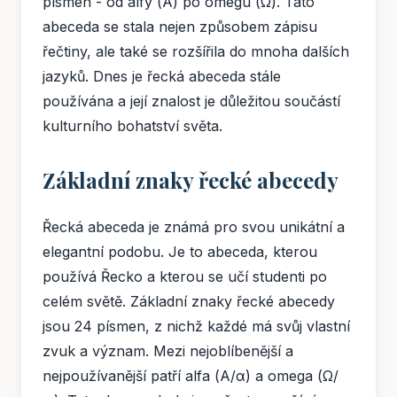
písmen - od alfy (Α) po ómegu (Ω). Tato
abeceda se stala nejen způsobem zápisu
řečtiny, ale také se rozšířila do mnoha dalších
jazyků. Dnes je řecká abeceda stále
používána a její znalost je důležitou součástí
kulturního bohatství světa.
Základní znaky řecké abecedy
Řecká abeceda je známá pro svou unikátní a
elegantní podobu. Je to abeceda, kterou
používá Řecko a kterou se učí studenti po
celém světě. Základní znaky řecké abecedy
jsou 24 písmen, z nichž každé má svůj vlastní
zvuk a význam. Mezi nejoblíbenější a
nejpoužívanější patří alfa (Α/α) a omega (Ω/