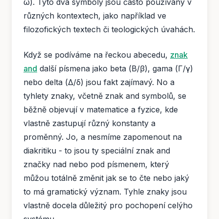
ω). Tyto dva symboly jsou často používány v
různých kontextech, jako například ve
filozofických textech či teologických úvahách.
Když se podíváme na řeckou abecedu,
znak
and
další písmena jako beta (Β/β), gama (Γ/γ)
nebo delta (Δ/δ) jsou fakt zajímavý. No a
tyhlety znaky, včetně znak and symbolů, se
běžně objevují v matematice a fyzice, kde
vlastně zastupují různý konstanty a
proměnný. Jo, a nesmíme zapomenout na
diakritiku - to jsou ty speciální znak and
značky nad nebo pod písmenem, který
můžou totálně změnit jak se to čte nebo jaký
to má gramatický význam. Tyhle znaky jsou
vlastně docela důležitý pro pochopení celýho