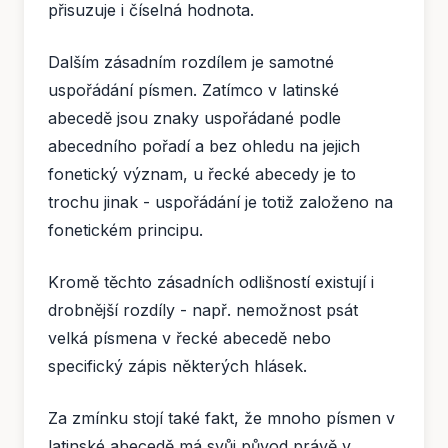
přisuzuje i číselná hodnota.
Dalším zásadním rozdílem je samotné
uspořádání písmen. Zatímco v latinské
abecedě jsou znaky uspořádané podle
abecedního pořadí a bez ohledu na jejich
fonetický význam, u řecké abecedy je to
trochu jinak - uspořádání je totiž založeno na
fonetickém principu.
Kromě těchto zásadních odlišností existují i
drobnější rozdíly - např. nemožnost psát
velká písmena v řecké abecedě nebo
specifický zápis některých hlásek.
Za zmínku stojí také fakt, že mnoho písmen v
latinské abecedě má svůj původ právě v