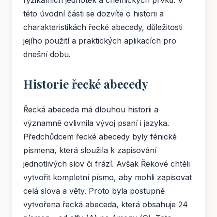
fyzikálních jednotek a chemických prvků. V
této úvodní části se dozvíte o historii a
charakteristikách řecké abecedy, důležitosti
jejího použití a praktických aplikacích pro
dnešní dobu.
Historie řecké abecedy
Řecká abeceda má dlouhou historii a
významně ovlivnila vývoj psaní i jazyka.
Předchůdcem řecké abecedy byly fénické
písmena, která sloužila k zapisování
jednotlivých slov či frází. Avšak Řekové chtěli
vytvořit kompletní písmo, aby mohli zapisovat
celá slova a věty. Proto byla postupně
vytvořena řecká abeceda, která obsahuje 24