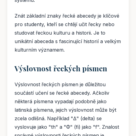
systému.
Znát základní znaky řecké abecedy je klíčové
pro studenty, kteří se chtějí učit řecky nebo
studovat řeckou kulturu a historii. Je to
unikátní abeceda s fascinující historií a velkým
kulturním významem.
Výslovnost řeckých písmen
Výslovnost řeckých písmen je důležitou
součástí učení se řecké abecedy. Ačkoliv
některá písmena vypadají podobně jako
latinská písmena, jejich výslovnost může být
zcela odlišná. Například "Δ" (delta) se
vyslovuje jako "th" a "Φ" (fi) jako "f". Znalost
správné výslovnosti řeckých písmen je