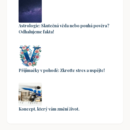
Astrologie: Skutečná věda nebo pouhá pověra?
Odhalujeme fakta!
Přijímačky v pohodě: Zkroťte stres a uspějte!
Koncept, který vám změní život.