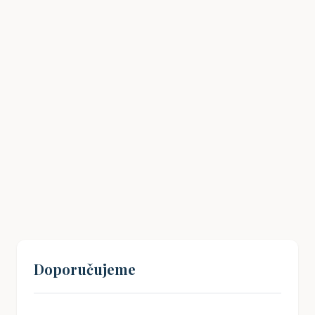
Havlíčkův odkaz: Jak inspirovat mladé
Čechy k občanské angažovanosti?
19. 08. 2024
Doporučujeme