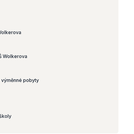
Wolkerova
ZŠ Wolkerova
 a výměnné pobyty
školy