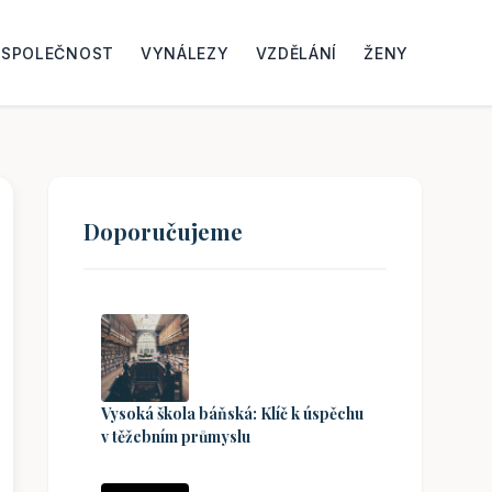
SPOLEČNOST
VYNÁLEZY
VZDĚLÁNÍ
ŽENY
Doporučujeme
Vysoká škola báňská: Klíč k úspěchu
v těžebním průmyslu