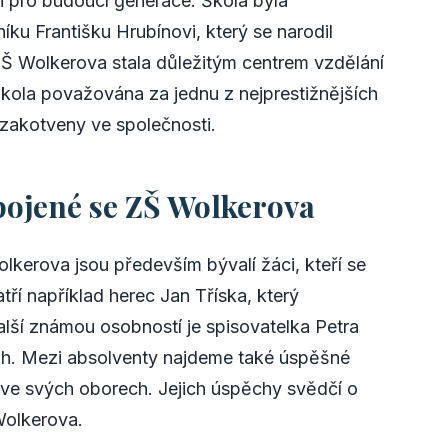
i pro budoucí generace. Škola byla
u Františku Hrubínovi, který se narodil
Š Wolkerova stala důležitým centrem vzdělání
škola považována za jednu z nejprestižnějších
ě zakotveny ve společnosti.
ojené se ZŠ Wolkerova
kerova jsou především bývalí žáci, kteří se
tří například herec Jan Tříska, který
alší známou osobností je spisovatelka Petra
ih. Mezi absolventy najdeme také úspěšné
i ve svých oborech. Jejich úspěchy svědčí o
Wolkerova.