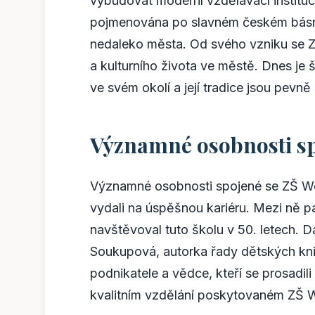
vybudovat moderní vzdělávací instituc
pojmenována po slavném českém básník
nedaleko města. Od svého vzniku se Z
a kulturního života ve městě. Dnes je 
ve svém okolí a její tradice jsou pevn
Významné osobnosti sp
Významné osobnosti spojené se ZŠ Wol
vydali na úspěšnou kariéru. Mezi ně pa
navštěvoval tuto školu v 50. letech. D
Soukupová, autorka řady dětských kn
podnikatele a vědce, kteří se prosadil
kvalitním vzdělání poskytovaném ZŠ 