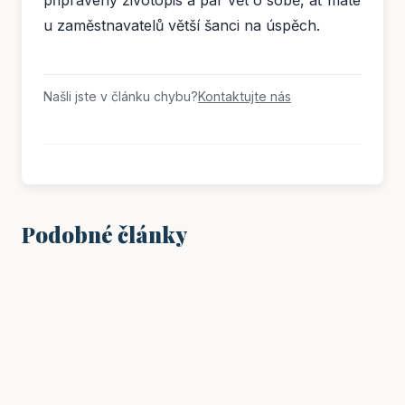
připravený životopis a pár vět o sobě, ať máte
u zaměstnavatelů větší šanci na úspěch.
Našli jste v článku chybu?
Kontaktujte nás
Podobné články
PRÁCE