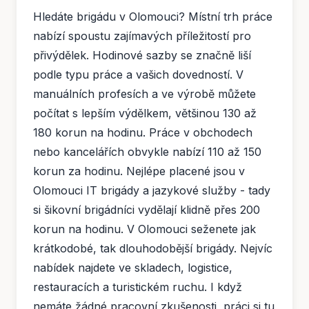
Hledáte brigádu v Olomouci? Místní trh práce
nabízí spoustu zajímavých příležitostí pro
přivýdělek. Hodinové sazby se značně liší
podle typu práce a vašich dovedností. V
manuálních profesích a ve výrobě můžete
počítat s lepším výdělkem, většinou 130 až
180 korun na hodinu. Práce v obchodech
nebo kancelářích obvykle nabízí 110 až 150
korun za hodinu. Nejlépe placené jsou v
Olomouci IT brigády a jazykové služby - tady
si šikovní brigádníci vydělají klidně přes 200
korun na hodinu. V Olomouci seženete jak
krátkodobé, tak dlouhodobější brigády. Nejvíc
nabídek najdete ve skladech, logistice,
restauracích a turistickém ruchu. I když
nemáte žádné pracovní zkušenosti, práci si tu