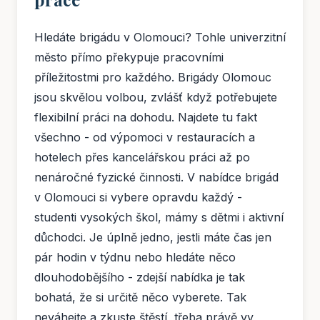
Hledáte brigádu v Olomouci? Tohle univerzitní
město přímo překypuje pracovními
příležitostmi pro každého. Brigády Olomouc
jsou skvělou volbou, zvlášť když potřebujete
flexibilní práci na dohodu. Najdete tu fakt
všechno - od výpomoci v restauracích a
hotelech přes kancelářskou práci až po
nenáročné fyzické činnosti. V nabídce brigád
v Olomouci si vybere opravdu každý -
studenti vysokých škol, mámy s dětmi i aktivní
důchodci. Je úplně jedno, jestli máte čas jen
pár hodin v týdnu nebo hledáte něco
dlouhodobějšího - zdejší nabídka je tak
bohatá, že si určitě něco vyberete. Tak
neváhejte a zkuste štěstí, třeba právě vy