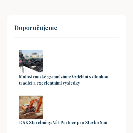
Doporučujeme
Malostranské gymnázium: Vzdělání s dlouhou
tradicí a excelentními výsledky
DSK Stavebniny: Váš Partner pro Stavbu Snů