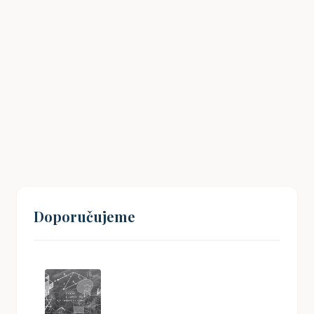
Havlíčkův odkaz: Jak inspirovat mladé
Čechy k občanské angažovanosti?
19. 08. 2024
Doporučujeme