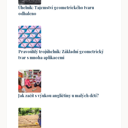
Úhelník: Tajemství geometrického tvaru
odhaleno
Pravoúhlý trojúhelník: Základní geometrický
tvar s mnoha aplikacemi
Jak začít s výukou angličtiny u malých dětí?