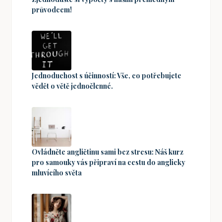
průvodcem!
Jednoduchost s účinností: Vše, co potřebujete
vědět o větě jednočlenné.
Ovládněte angličtinu sami bez stresu: Náš kurz
pro samouky vás připraví na cestu do anglicky
mluvícího světa