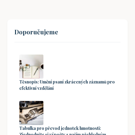
Doporučujeme
Těsnopis: Umění psaní zkrácených záznamů pro
efektivní vzdělání
Tabulka pro převod jednotek hmotnosti:
Zjednodušte si výpočty s naším přehledným