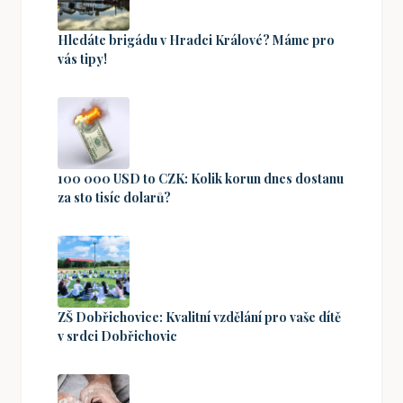
Hledáte brigádu v Hradci Králové? Máme pro
vás tipy!
100 000 USD to CZK: Kolik korun dnes dostanu
za sto tisíc dolarů?
ZŠ Dobřichovice: Kvalitní vzdělání pro vaše dítě
v srdci Dobřichovic