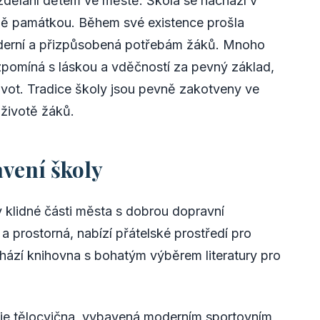
vzdělání dětem ve městě. Škola se nachází v
obě památkou. Během své existence prošla
oderní a přizpůsobená potřebám žáků. Mnoho
zpomíná s láskou a vděčností za pevný základ,
 život. Tradice školy jsou pevně zakotveny ve
životě žáků.
vení školy
 klidné části města s dobrou dopravní
a prostorná, nabízí přátelské prostředí pro
hází knihovna s bohatým výběrem literatury pro
je tělocvična, vybavená moderním sportovním