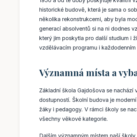
1950 a od té doby poskytuje kvalitní 
historické budově, která je sama o s
několika rekonstrukcemi, aby byla m
generací absolventů si na ni dodnes v
který jim poskytla pro další studium i
vzdělávacím programu i každodenním 
Významná místa a vyba
Základní škola Gajdošova se nachází v
dostupností. Školní budova je moderní 
žáky i pedagogy. V rámci školy se nac
všechny věkové kategorie.
Dalším významným místem naší školy 