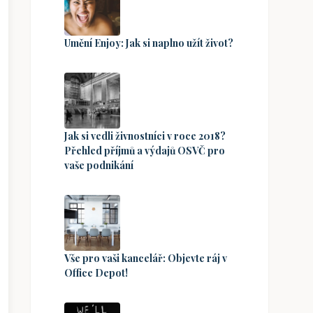
Umění Enjoy: Jak si naplno užít život?
Jak si vedli živnostníci v roce 2018?
Přehled příjmů a výdajů OSVČ pro
vaše podnikání
Vše pro vaši kancelář: Objevte ráj v
Office Depot!