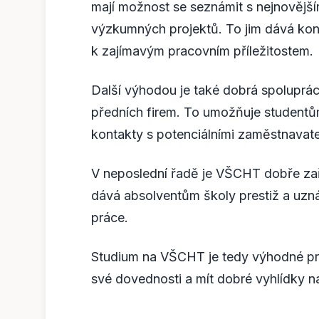
mají možnost se seznámit s nejnovější
výzkumných projektů. To jim dává kon
k zajímavým pracovním příležitostem.
Další výhodou je také dobrá spoluprá
předních firem. To umožňuje studentům
kontakty s potenciálními zaměstnavatel
V neposlední řadě je VŠCHT dobře zař
dává absolventům školy prestiž a uzná
práce.
Studium na VŠCHT je tedy výhodné pro ty
své dovednosti a mít dobré vyhlídky n