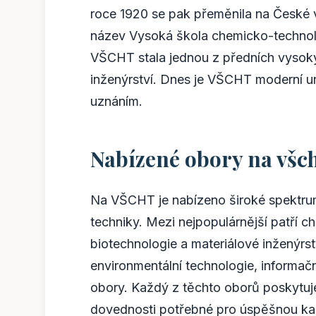
roce 1920 se pak přeměnila na České 
název Vysoká škola chemicko-techno
VŠCHT stala jednou z předních vysokýc
inženýrství. Dnes je VŠCHT moderní un
uznáním.
Nabízené obory na všc
Na VŠCHT je nabízeno široké spektrum
techniky. Mezi nejpopulárnější patří ch
biotechnologie a materiálové inženýrst
environmentální technologie, informa
obory. Každý z těchto oborů poskytuje
dovednosti potřebné pro úspěšnou kar