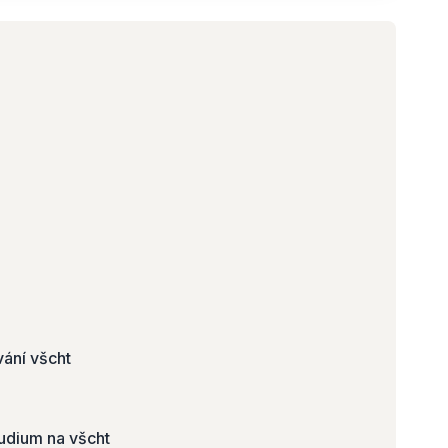
vání všcht
udium na všcht